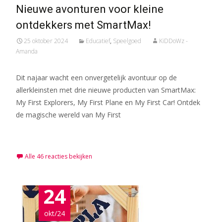
Nieuwe avonturen voor kleine
ontdekkers met SmartMax!
25 oktober 2024
Educatief
,
Speelgoed
KiDDoWz -
Amanda
Dit najaar wacht een onvergetelijk avontuur op de
allerkleinsten met drie nieuwe producten van SmartMax:
My First Explorers, My First Plane en My First Car! Ontdek
de magische wereld van My First
Meer lezen…
Alle 46 reacties bekijken
24
okt/24