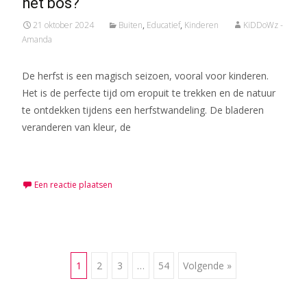
het bos?
21 oktober 2024
Buiten
,
Educatief
,
Kinderen
KiDDoWz -
Amanda
De herfst is een magisch seizoen, vooral voor kinderen.
Het is de perfecte tijd om eropuit te trekken en de natuur
te ontdekken tijdens een herfstwandeling. De bladeren
veranderen van kleur, de
Meer lezen…
Een reactie plaatsen
Berichten
1
2
3
…
54
Volgende »