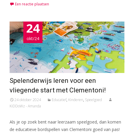
Een reactie plaatsen
24
okt/24
Spelenderwijs leren voor een
vliegende start met Clementoni!
24 oktober 2024
Educatief
,
Kinderen
,
Speelgoed
KiDDoWz - Amanda
Als je op zoek bent naar leerzaam speelgoed, dan komen
de educatieve bordspellen van Clementoni goed van pas!