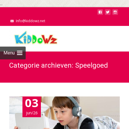
...
Info@kiddowz.net
Menu
Categorie archieven: Speelgoed
03
jun/26