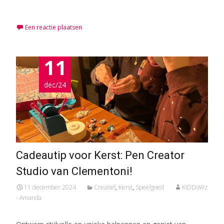
Meer lezen…
Een reactie plaatsen
11
dec/24
Cadeautip voor Kerst: Pen Creator
Studio van Clementoni!
11 december 2024
Creatief
,
Kerst
,
Speelgoed
KiDDoWz
- Amanda