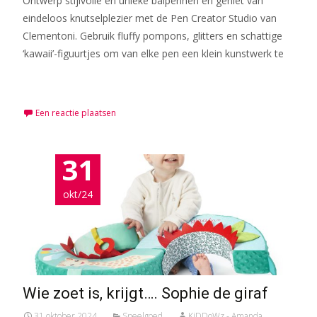
Ontwerp stijlvolle en unieke balpennen en geniet van
eindeloos knutselplezier met de Pen Creator Studio van
Clementoni. Gebruik fluffy pompons, glitters en schattige
‘kawaii’-figuurtjes om van elke pen een klein kunstwerk te
Meer lezen…
Een reactie plaatsen
31
okt/24
Wie zoet is, krijgt…. Sophie de giraf
31 oktober 2024
Speelgoed
KiDDoWz - Amanda