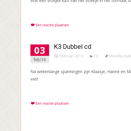
Wat een vrolijke kaft van het boekje in het formaat v
Meer lezen…
Een reactie plaatsen
K3 Dubbel cd
03
3 februari 2016
CD
Miranda
,
stud
feb/16
Na wekenlange spanningen zijn Klaasje, Hanne en Mart
vast
Meer lezen…
Een reactie plaatsen