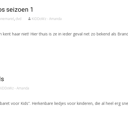
os seizoen 1
nnemarel
,
dvd
KiDDoWz - Amanda
 kent haar niet! Hier thuis is ze in ieder geval net zo bekend als B
ds
KiDDoWz - Amanda
baret voor Kids”. Herkenbare liedjes voor kinderen, die al heel erg s