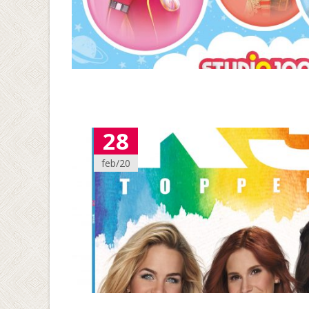
28
feb/20