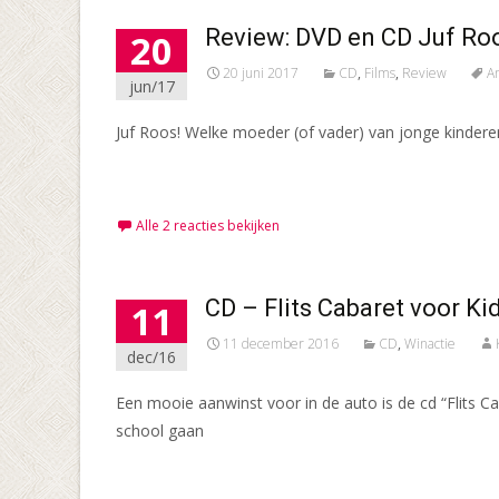
Review: DVD en CD Juf Ro
20
20 juni 2017
CD
,
Films
,
Review
A
jun/17
Juf Roos! Welke moeder (of vader) van jonge kinderen
Meer lezen…
Alle 2 reacties bekijken
CD – Flits Cabaret voor Ki
11
11 december 2016
CD
,
Winactie
dec/16
Een mooie aanwinst voor in de auto is de cd “Flits Ca
school gaan
Meer lezen…