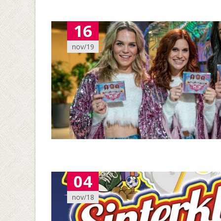
16
nov/19
04
nov/18