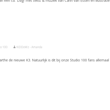
an een cd. ‘Dag!’ met tekst & muziek van Carin van Essen en illustrati
io 100
KiDDoWz - Amanda
he de nieuwe K3. Natuurlijk is dit bij onze Studio 100 fans allemaal 