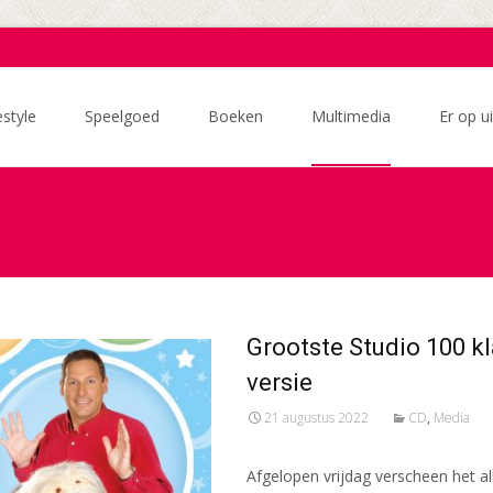
estyle
Speelgoed
Boeken
Multimedia
Er op ui
Grootste Studio 100 kl
versie
21 augustus 2022
CD
,
Media
Afgelopen vrijdag verscheen het a