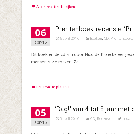
Alle 4 reacties bekijken
Prentenboek-recensie: ‘Pri
06
6 april 2016
Boeken
,
CD
,
Prentenboeke
apr/16
Dit boek en de cd zijn door Nico de Braeckeleer geb
mensen ruzie maken. Ze
Meer lezen…
Een reactie plaatsen
‘Dag!’ van 4 tot 8 jaar met 
05
5 april 2016
CD
,
Recensie
linda
apr/16