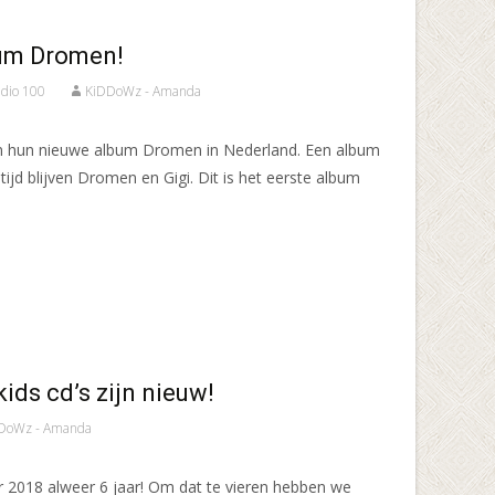
bum Dromen!
udio 100
KiDDoWz - Amanda
en hun nieuwe album Dromen in Nederland. Een album
jd blijven Dromen en Gigi. Dit is het eerste album
ids cd’s zijn nieuw!
DoWz - Amanda
2018 alweer 6 jaar! Om dat te vieren hebben we