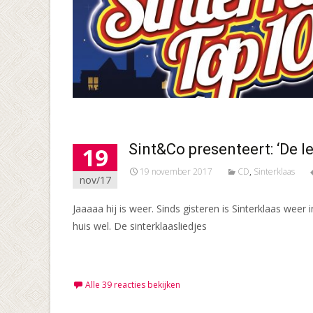
Sint&Co presenteert: ‘De l
19
19 november 2017
CD
,
Sinterklaas
nov/17
Jaaaaa hij is weer. Sinds gisteren is Sinterklaas we
huis wel. De sinterklaasliedjes
Meer lezen…
Alle 39 reacties bekijken