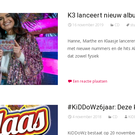
K3 lanceert nieuw al
16 november 2019
CD
st
Hanne, Marthe en Klaasje lancer
met nieuwe nummers en de hits Alti
dat zowel fysiek
Meer lezen…
Een reactie plaatsen
#KiDDoWz6jaar: Deze k
4 november 2018
CD
KiD
KiDDoWz bestaat op 20 november 