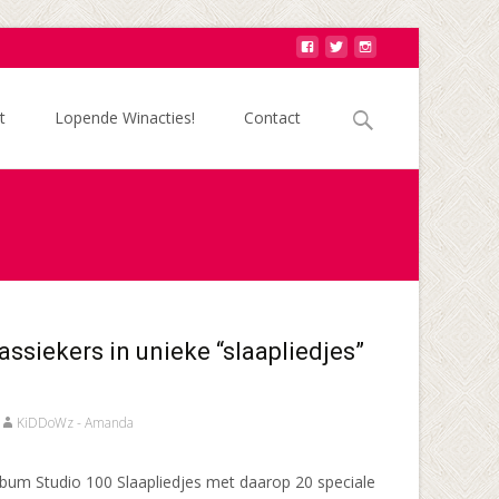
Zoek
t
Lopende Winacties!
Contact
naar:
assiekers in unieke “slaapliedjes”
KiDDoWz - Amanda
lbum Studio 100 Slaapliedjes met daarop 20 speciale