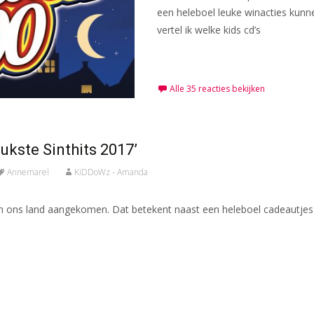
een heleboel leuke winacties kun
vertel ik welke kids cd’s
Meer lezen…
Alle 35 reacties bekijken
eukste Sinthits 2017’
Annemarel
KiDDoWz - Amanda
er in ons land aangekomen. Dat betekent naast een heleboel cadeautje