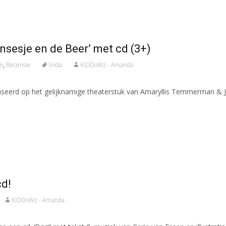
nsesje en de Beer’ met cd (3+)
n
,
Recensie
linda
KiDDoWz - Amanda
aseerd op het gelijknamige theaterstuk van Amaryllis Temmerman & Jo
cd!
KiDDoWz - Amanda