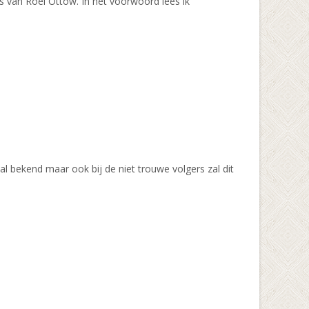
es van Roel Ottow. In het voorwoord lees ik
al bekend maar ook bij de niet trouwe volgers zal dit