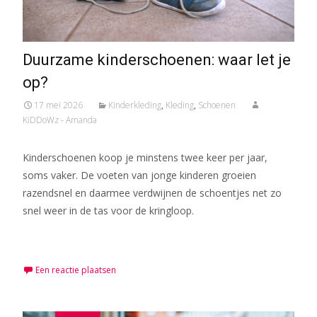
Duurzame kinderschoenen: waar let je
op?
17 mei 2026
Kinderkleding
,
Kleding
,
Schoenen
KiDDoWz - Amanda
Kinderschoenen koop je minstens twee keer per jaar,
soms vaker. De voeten van jonge kinderen groeien
razendsnel en daarmee verdwijnen de schoentjes net zo
snel weer in de tas voor de kringloop.
Meer lezen…
Een reactie plaatsen