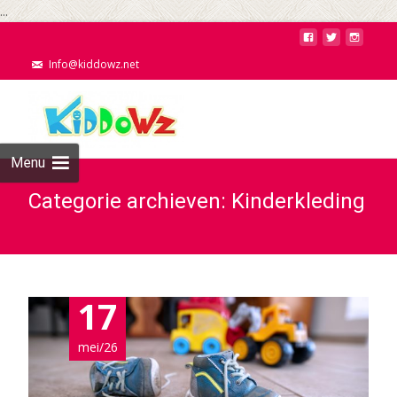
...
Info@kiddowz.net
Menu
Categorie archieven: Kinderkleding
17
mei/26