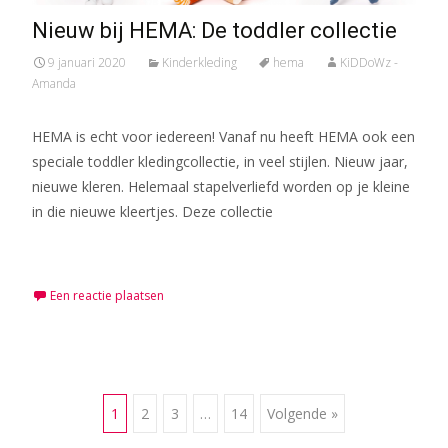
Nieuw bij HEMA: De toddler collectie
9 januari 2020
Kinderkleding
hema
KiDDoWz -
Amanda
HEMA is echt voor iedereen! Vanaf nu heeft HEMA ook een
speciale toddler kledingcollectie, in veel stijlen. Nieuw jaar,
nieuwe kleren. Helemaal stapelverliefd worden op je kleine
in die nieuwe kleertjes. Deze collectie
Meer lezen…
Een reactie plaatsen
Berichten
1
2
3
…
14
Volgende »