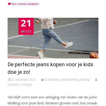
Een reactie plaatsen
21
dec/23
De perfecte jeans kopen voor je kids
doe je zo!
21 december 2023
€
,
Kinderen
,
Kinderkleding
,
Kleding
KiDDoWz - Amanda
Het blijft soms best een uitdaging: het vinden van de juiste
kledikng voor jouw kind. Kinderen groeien snel, hun smaak