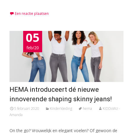
Een reactie plaatsen
05
feb/20
HEMA introduceert dé nieuwe
innoverende shaping skinny jeans!
5 februari 2020
Kinderkleding
hema
KiDDoWz -
Amanda
On the go? Vrouwelijk en elegant voelen? Of gewoon de