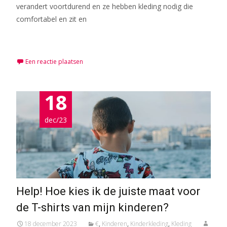
verandert voortdurend en ze hebben kleding nodig die
comfortabel en zit en
Meer lezen…
Een reactie plaatsen
18
dec/23
Help! Hoe kies ik de juiste maat voor
de T-shirts van mijn kinderen?
18 december 2023
€
,
Kinderen
,
Kinderkleding
,
Kleding