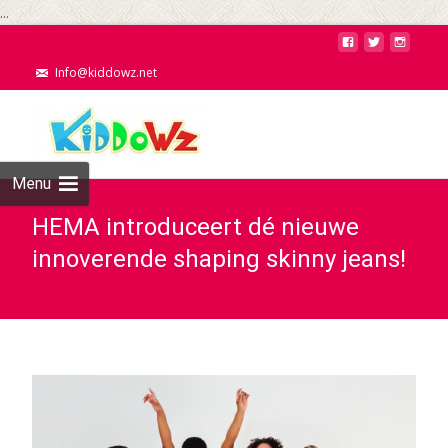
...
Info@kiddowz.net
Menu
HEMA introduceert dé nieuwe
innoverende shaping skinny jeans!