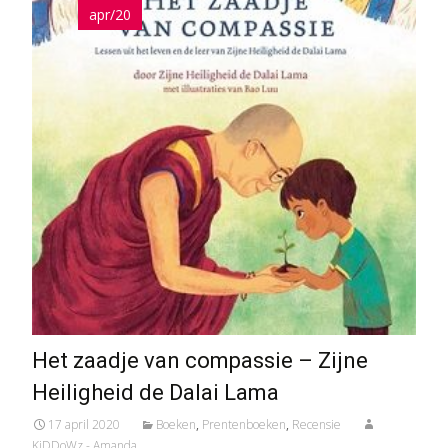
apr/20
Het zaadje van compassie – Zijne
Heiligheid de Dalai Lama
17 april 2020
Boeken
,
Prentenboeken
,
Recensie
KiDDoWz - Amanda