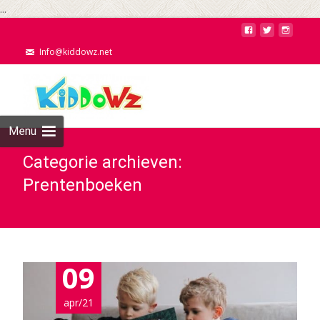
...
Info@kiddowz.net
Menu
Categorie archieven:
Prentenboeken
09
apr/21