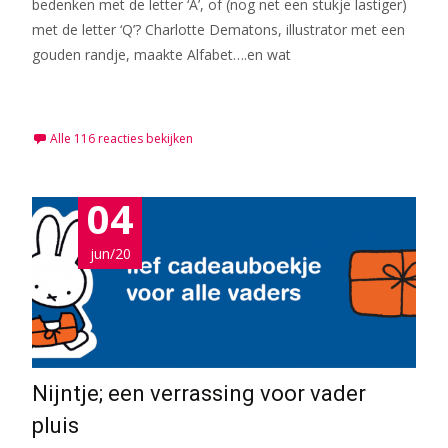
bedenken met de letter ‘A’, of (nog net een stukje lastiger)
met de letter ‘Q’? Charlotte Dematons, illustrator met een
gouden randje, maakte Alfabet….en wat
Meer lezen…
Alle 116 reacties bekijken
04
jun/20
Nijntje; een verrassing voor vader
pluis