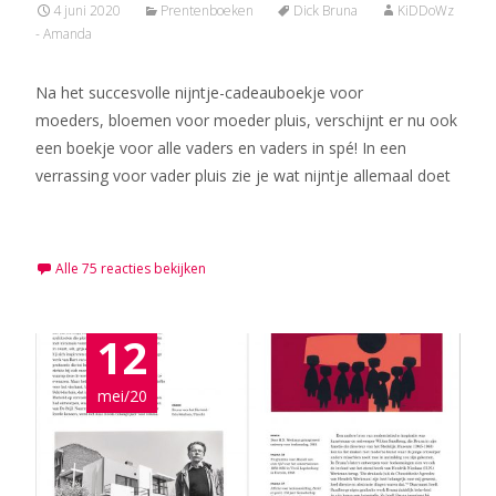
4 juni 2020
Prentenboeken
Dick Bruna
KiDDoWz
- Amanda
Na het succesvolle nijntje-cadeauboekje voor
moeders, bloemen voor moeder pluis, verschijnt er nu ook
een boekje voor alle vaders en vaders in spé! In een
verrassing voor vader pluis zie je wat nijntje allemaal doet
Meer lezen…
Alle 75 reacties bekijken
12
mei/20