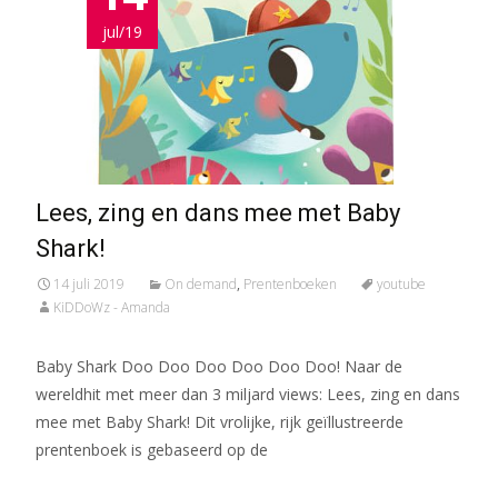
jul/19
Lees, zing en dans mee met Baby
Shark!
14 juli 2019
On demand
,
Prentenboeken
youtube
KiDDoWz - Amanda
Baby Shark Doo Doo Doo Doo Doo Doo! Naar de
wereldhit met meer dan 3 miljard views: Lees, zing en dans
mee met Baby Shark! Dit vrolijke, rijk geïllustreerde
prentenboek is gebaseerd op de
Meer lezen…