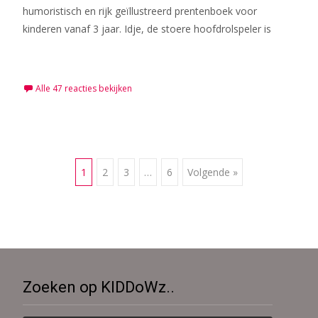
humoristisch en rijk geïllustreerd prentenboek voor
kinderen vanaf 3 jaar. Idje, de stoere hoofdrolspeler is
Meer lezen…
Alle 47 reacties bekijken
Berichten
1
2
3
…
6
Volgende »
navigatie
Zoeken op KIDDoWz..
Zoek