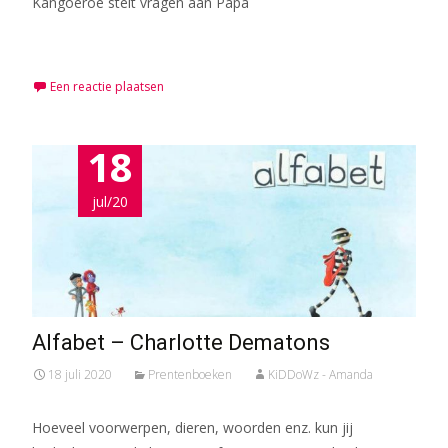
Kangoeroe stelt vragen aan Papa
Meer lezen…
Een reactie plaatsen
18
jul/20
Alfabet – Charlotte Dematons
18 juli 2020
Prentenboeken
KiDDoWz - Amanda
Hoeveel voorwerpen, dieren, woorden enz. kun jij