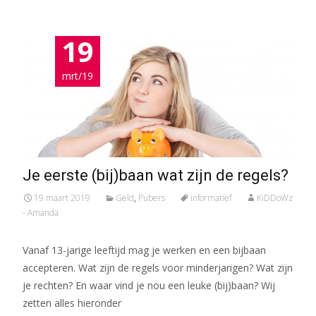
19
mrt/19
Je eerste (bij)baan wat zijn de regels?
19 maart 2019
Geld
,
Pubers
informatief
KiDDoWz
- Amanda
Vanaf 13-jarige leeftijd mag je werken en een bijbaan
accepteren. Wat zijn de regels voor minderjarigen? Wat zijn
je rechten? En waar vind je nou een leuke (bij)baan? Wij
zetten alles hieronder