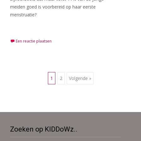
meiden goed is voorbereid op haar eerste
menstruatie?
Meer lezen…
Een reactie plaatsen
Berichten
1
2
Volgende »
navigatie
Zoeken op KIDDoWz..
Zoek