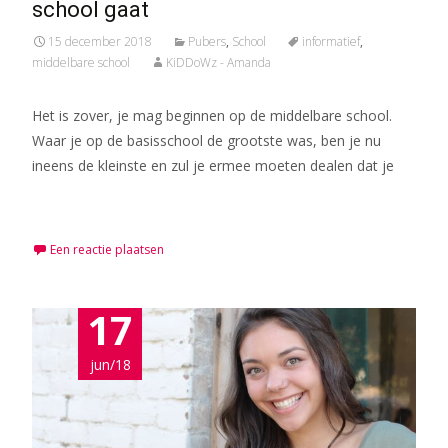
school gaat
15 december 2018
Pubers
,
School
informatief
,
middelbare school
KiDDoWz - Amanda
Het is zover, je mag beginnen op de middelbare school.
Waar je op de basisschool de grootste was, ben je nu
ineens de kleinste en zul je ermee moeten dealen dat je
Meer lezen…
Een reactie plaatsen
17
jun/18