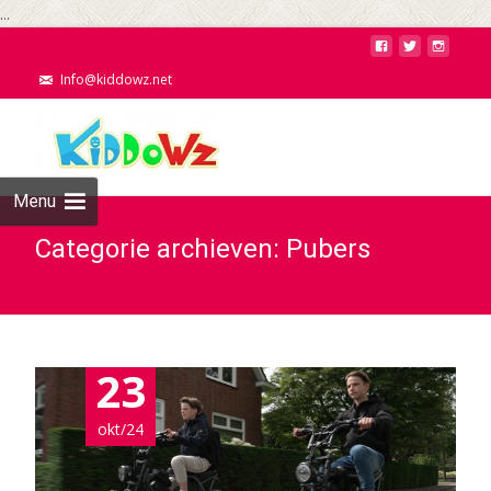
...
Info@kiddowz.net
Menu
Categorie archieven: Pubers
23
okt/24