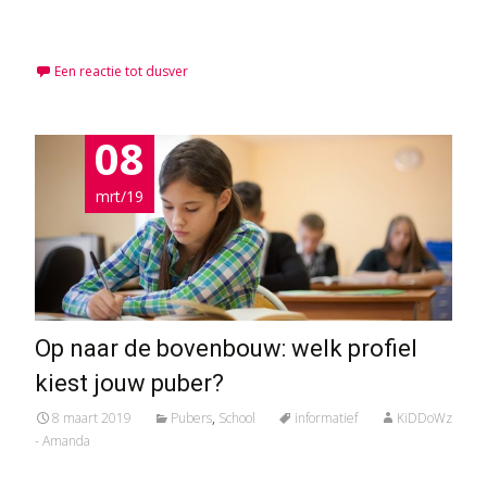
Meer lezen…
Een reactie tot dusver
08
mrt/19
Op naar de bovenbouw: welk profiel
kiest jouw puber?
8 maart 2019
Pubers
,
School
informatief
KiDDoWz
- Amanda