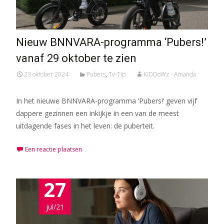
Nieuw BNNVARA-programma ‘Pubers!’
vanaf 29 oktober te zien
23 oktober 2024
Pubers
,
Tv-Tip
KiDDoWz - Amanda
In het nieuwe BNNVARA-programma ‘Pubers!’ geven vijf
dappere gezinnen een inkijkje in een van de meest
uitdagende fases in het leven: de puberteit.
Een reactie plaatsen
27
jul/21