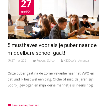
27
mei/21
5 musthaves voor als je puber naar de
middelbare school gaat!
27 mei 2021
Pubers
,
School
KiDDoWz - Amanda
Onze puber gaat na de zomervakantie naar het VWO en
dat vind ik best wel een ding. Cliché of niet, de jaren zijn
voorbij gevlogen en mijn kleine mannetje is ineens nog
Meer lezen…
Een reactie plaatsen