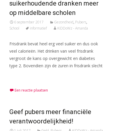
suikerhoudende dranken meer
op middelbare scholen
6 september 2017
Gezondheid
,
Pubers
,
School
informatief
KiDDoWz - Amanda
Frisdrank bevat heel erg veel suiker en dus ook
veel calorieën. Het drinken van veel frisdrank
vergroot de kans op overgewicht en diabetes
type 2. Bovendien zijn de zuren in frisdrank slecht
Meer lezen…
Een reactie plaatsen
Geef pubers meer financiële
verantwoordelijkheid!
1 juli 2017
Geld
,
Pubers
KiDDoWz - Amanda