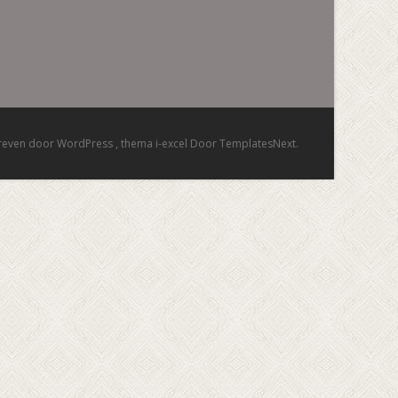
reven door WordPress
, thema
i-excel
Door TemplatesNext.