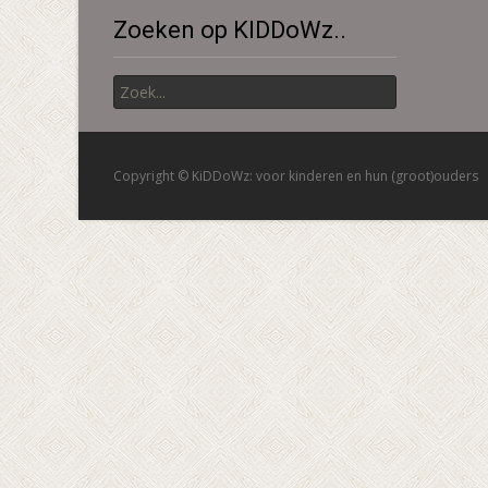
Zoeken op KIDDoWz..
Zoek
naar:
Copyright © KiDDoWz: voor kinderen en hun (groot)ouders