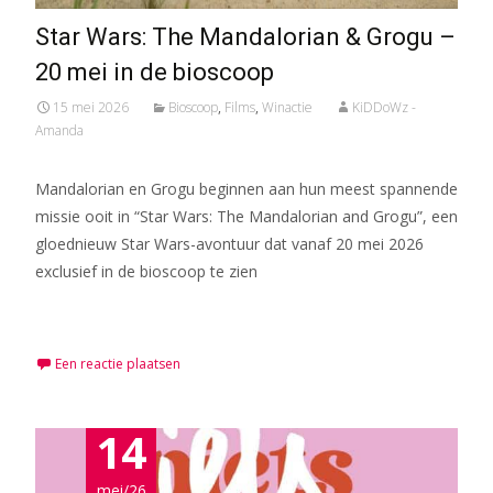
Star Wars: The Mandalorian & Grogu –
20 mei in de bioscoop
15 mei 2026
Bioscoop
,
Films
,
Winactie
KiDDoWz -
Amanda
Mandalorian en Grogu beginnen aan hun meest spannende
missie ooit in “Star Wars: The Mandalorian and Grogu”, een
gloednieuw Star Wars-avontuur dat vanaf 20 mei 2026
exclusief in de bioscoop te zien
Meer lezen…
Een reactie plaatsen
14
mei/26