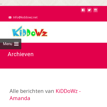
...
Info@kiddowz.net
Menu
Archieven
Alle berichten van
KiDDoWz -
Amanda