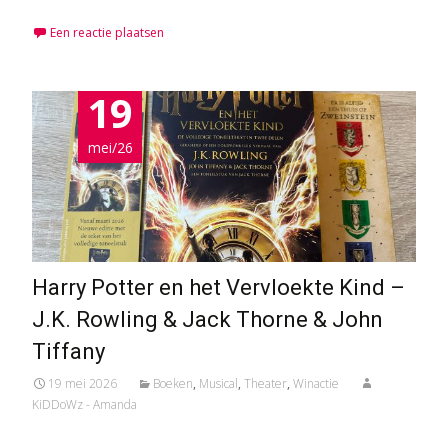
Een reactie plaatsen
19
mei/26
Harry Potter en het Vervloekte Kind –
J.K. Rowling & Jack Thorne & John
Tiffany
19 mei 2026
Boeken
,
Musical
,
Theater
,
Winactie
KiDDoWz - Amanda