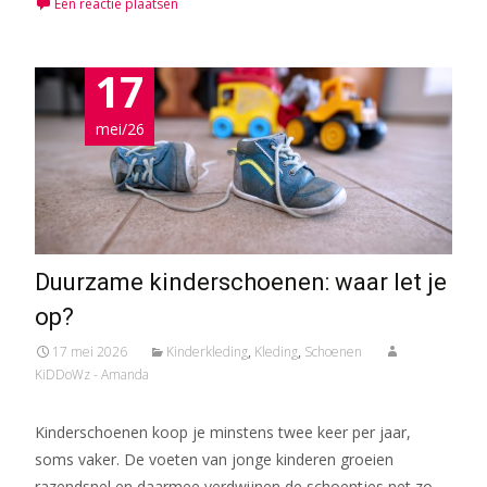
Een reactie plaatsen
17
mei/26
Duurzame kinderschoenen: waar let je
op?
17 mei 2026
Kinderkleding
,
Kleding
,
Schoenen
KiDDoWz - Amanda
Kinderschoenen koop je minstens twee keer per jaar,
soms vaker. De voeten van jonge kinderen groeien
razendsnel en daarmee verdwijnen de schoentjes net zo