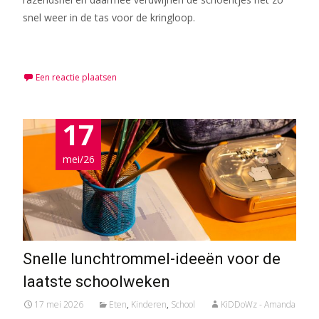
snel weer in de tas voor de kringloop.
Meer lezen…
Een reactie plaatsen
17
mei/26
Snelle lunchtrommel-ideeën voor de
laatste schoolweken
17 mei 2026
Eten
,
Kinderen
,
School
KiDDoWz - Amanda