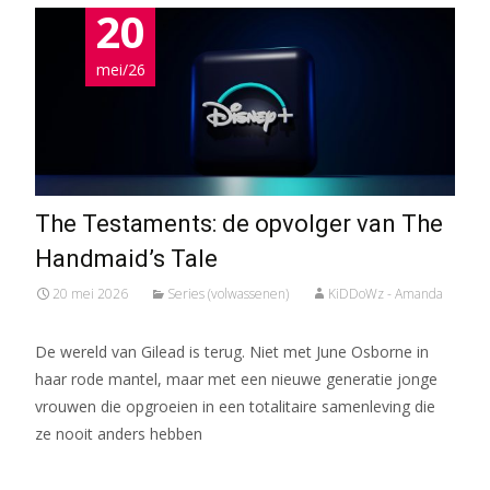
20
mei/26
The Testaments: de opvolger van The
Handmaid’s Tale
20 mei 2026
Series (volwassenen)
KiDDoWz - Amanda
De wereld van Gilead is terug. Niet met June Osborne in
haar rode mantel, maar met een nieuwe generatie jonge
vrouwen die opgroeien in een totalitaire samenleving die
ze nooit anders hebben
Meer lezen…