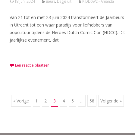
18 juni 2024
Beurs
,
Dagje uit
KiDDoWz - Amanda
Van 21 tot en met 23 juni 2024 transformeert de Jaarbeurs
in Utrecht tot een waar paradijs voor liefhebbers van
popcultuur tijdens de Heroes Dutch Comic Con (HDCC). Dit
jaarlijkse evenement, dat
Meer lezen…
Een reactie plaatsen
Berichten
« Vorige
1
2
3
4
5
…
58
Volgende »
navigatie