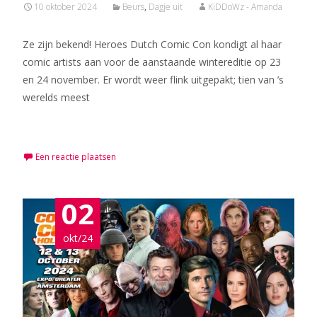
10 oktober 2024
Beurs
,
Dagje uit
KiDDoWz - Amanda
Ze zijn bekend! Heroes Dutch Comic Con kondigt al haar
comic artists aan voor de aanstaande wintereditie op 23
en 24 november. Er wordt weer flink uitgepakt; tien van ’s
werelds meest
Meer lezen…
Een reactie plaatsen
02
okt/24