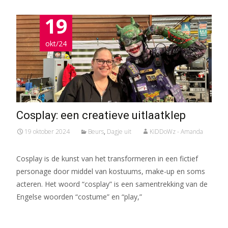
19
okt/24
Cosplay: een creatieve uitlaatklep
19 oktober 2024
Beurs
,
Dagje uit
KiDDoWz - Amanda
Cosplay is de kunst van het transformeren in een fictief
personage door middel van kostuums, make-up en soms
acteren. Het woord “cosplay” is een samentrekking van de
Engelse woorden “costume” en “play,”
Meer lezen…