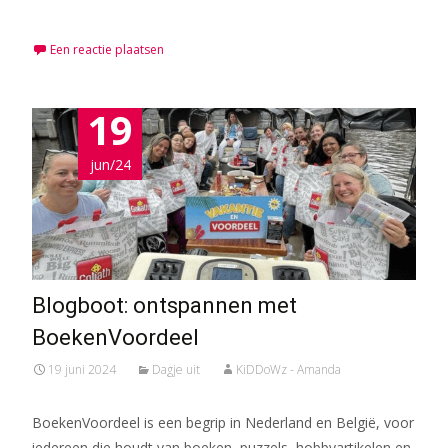
Meer lezen…
Een reactie plaatsen
19
jun/24
Blogboot: ontspannen met
BoekenVoordeel
19 juni 2024
Dagje uit
KiDDoWz - Amanda
BoekenVoordeel is een begrip in Nederland en België, voor
iedereen die houdt van boeken, puzzels, hobbyartikelen en