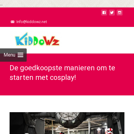
...
Info@kiddowz.net
Menu
De goedkoopste manieren om te
starten met cosplay!