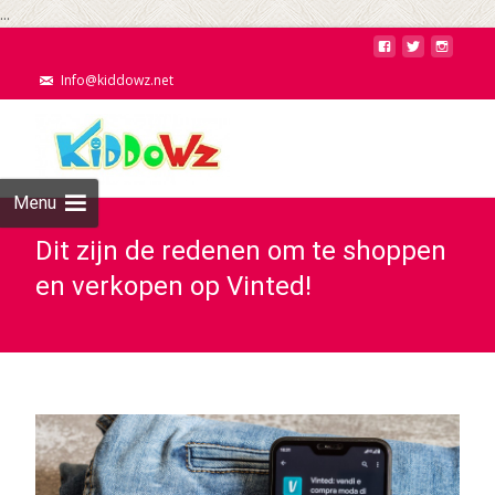
...
Info@kiddowz.net
Menu
Dit zijn de redenen om te shoppen
en verkopen op Vinted!