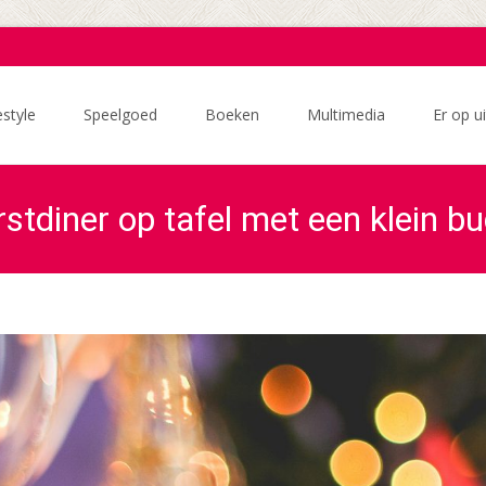
estyle
Speelgoed
Boeken
Multimedia
Er op ui
erstdiner op tafel met een klein b