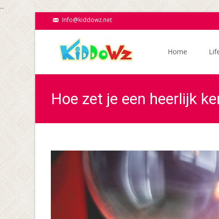
...
Info@kiddowz.net
Ga
naar
Home
Lif
de
inhoud
Hoe zet je een heerlijk k