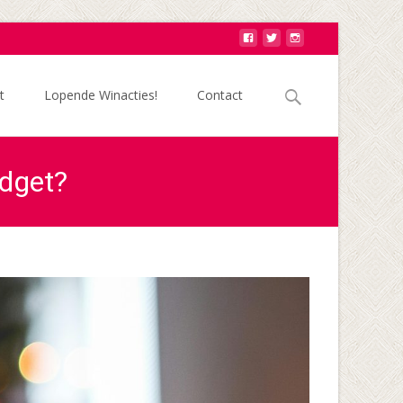
Zoek
t
Lopende Winacties!
Contact
naar:
udget?