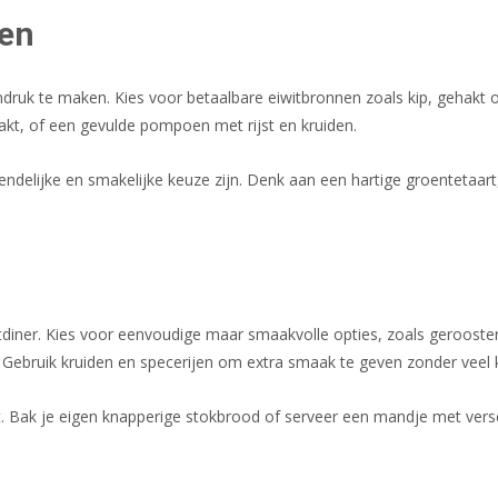
ten
ndruk te maken. Kies voor betaalbare eiwitbronnen zoals kip, gehakt o
kt, of een gevulde pompoen met rijst en kruiden.
ndelijke en smakelijke keuze zijn. Denk aan een hartige groentetaar
stdiner. Kies voor eenvoudige maar smaakvolle opties, zoals gerooste
 Gebruik kruiden en specerijen om extra smaak te geven zonder veel
t. Bak je eigen knapperige stokbrood of serveer een mandje met vers