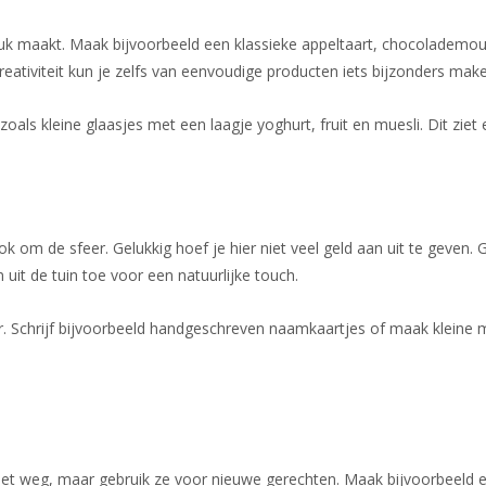
ndruk maakt. Maak bijvoorbeeld een klassieke appeltaart, chocolademouss
reativiteit kun je zelfs van eenvoudige producten iets bijzonders mak
als kleine glaasjes met een laagje yoghurt, fruit en muesli. Dit ziet er 
k om de sfeer. Gelukkig hoef je hier niet veel geld aan uit te geven. 
 uit de tuin toe voor een natuurlijke touch.
r. Schrijf bijvoorbeeld handgeschreven naamkaartjes of maak kleine men
 niet weg, maar gebruik ze voor nieuwe gerechten. Maak bijvoorbeeld