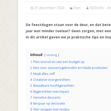
25 december 2024
Eten
KiDDoWz - A
De feestdagen staan voor de deur, en dat beteke
jaar wat minder toelaat? Geen zorgen, met een 
In dit artikel geven we je praktische tips en i
Inhoud
verberg
1
Plan vooruit en stel een budget op
2
Kies voor seizoensgebonden en lokale producten
3
Maak alles zelf
4
Creatieve voorgerechten
5
Betaalbare hoofdgerechten
6
Bijgerechten met impact
7
Hemelse desserts
8
Bespaar op decoratie
9
Slim omgaan met restjes