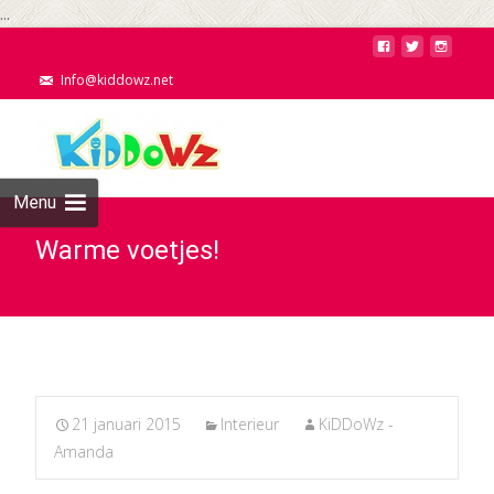
...
Info@kiddowz.net
Menu
Warme voetjes!
21 januari 2015
Interieur
KiDDoWz -
Amanda