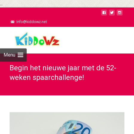
...
Info@kiddowz.net
Menu
Begin het nieuwe jaar met de 52-
weken spaarchallenge!