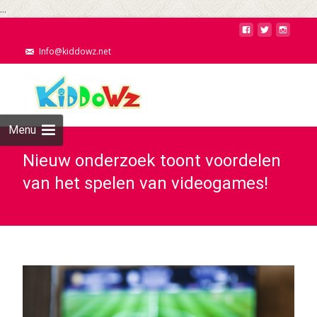
...
Info@kiddowz.net
Menu
Nieuw onderzoek toont voordelen
van het spelen van videogames!