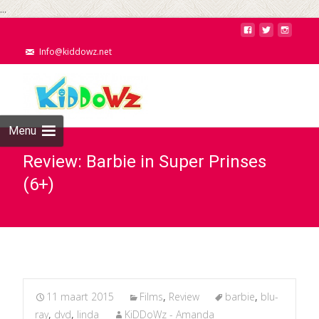
...
Info@kiddowz.net
Menu
Review: Barbie in Super Prinses
(6+)
11 maart 2015
Films
,
Review
barbie
,
blu-
ray
,
dvd
,
linda
KiDDoWz - Amanda