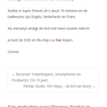
Barbie in Super Prinses (6+) duurt 70 minuten en de
taalkeuzes zijn Engels, Nederlands en Frans.
Als extraatje eindigt de dvd met twee muziek video’s!
Je kunt de DVD en Blu-Ray o.a.
hier
kopen.
/Lmcmr
Bericht
←
Recensie: Treiterkoppen, Smartphones en
Poolparty’s (10-­13 jaar)
Filmtip: Studio 100: Maya – de bril van Barry
→
navigatie
Een gedachte over “
Review: Barbie in