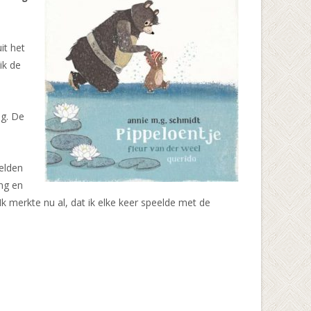
it het
ik de
ng. De
eelden
ong en
Ik merkte nu al, dat ik elke keer speelde met de