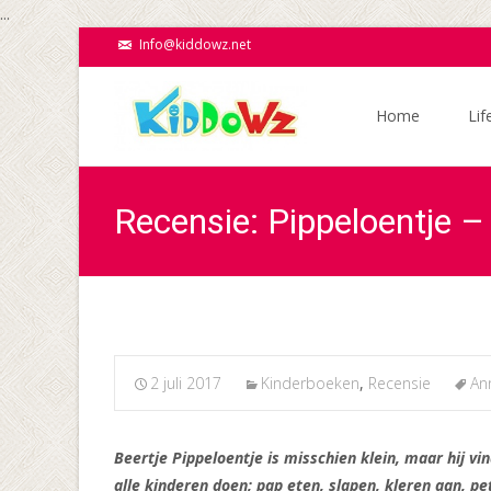
...
Info@kiddowz.net
Ga
naar
Home
Lif
de
inhoud
Recensie: Pippeloentje 
2 juli 2017
Kinderboeken
,
Recensie
An
Beertje Pippeloentje is misschien klein, maar hij vin
alle kinderen doen; pap eten, slapen, kleren aan, pe