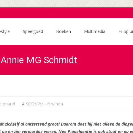
estyle
Speelgoed
Boeken
Multimedia
Er op ui
– Annie MG Schmidt
nemarel
KiDDoWz - Amanda
dt zichzelf al ontzettend groot! Daarom doet hij niet alleen de dinge
t op en zijn verjaardag vieren. Nee Pippeloentje is ook stout en op 