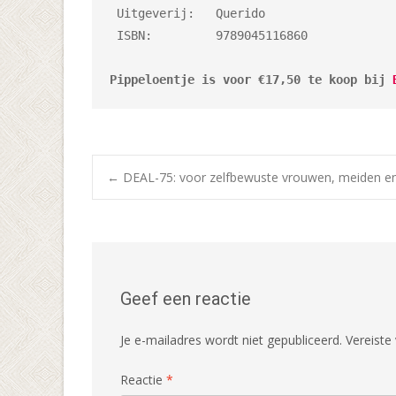
 Uitgeverij:   Querido

 ISBN:         9789045116860

Pippeloentje is voor €17,50 te koop bij 
Bericht
←
DEAL-75: voor zelfbewuste vrouwen, meiden en
navigatie
Geef een reactie
Je e-mailadres wordt niet gepubliceerd.
Vereiste
Reactie
*