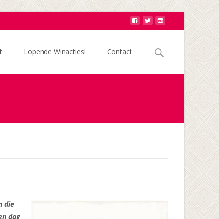
Zoek
t
Lopende Winacties!
Contact
naar:
n die
een dag