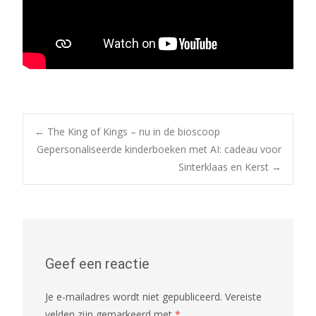
Bericht
←
The King of Kings – nu in de bioscoop
Gepersonaliseerde kinderboeken met AI: cadeau voor
Sinterklaas en Kerst
→
navigatie
Geef een reactie
Je e-mailadres wordt niet gepubliceerd.
Vereiste
velden zijn gemarkeerd met
*