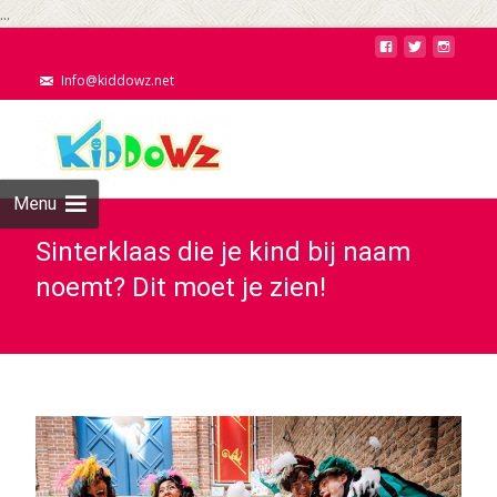
...
Info@kiddowz.net
Menu
Sinterklaas die je kind bij naam
noemt? Dit moet je zien!