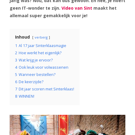
jarig was? Nou, dat kan dus gewoon. En nee, je hoeft
geen IT-wonder te zijn.
Video van Sint
maakt het
allemaal super gemakkelijk voor je!
Inhoud
verberg
1
Al 17 jaar Sinterklaasmagie
2
Hoe werkt het eigenlijk?
3
Wat krijg je ervoor?
4
Ook leuk voor volwassenen
5
Wanneer bestellen?
6
De keerzijde?
7
Dit jaar scoren met Sinterklaas!
8
WINNEN!