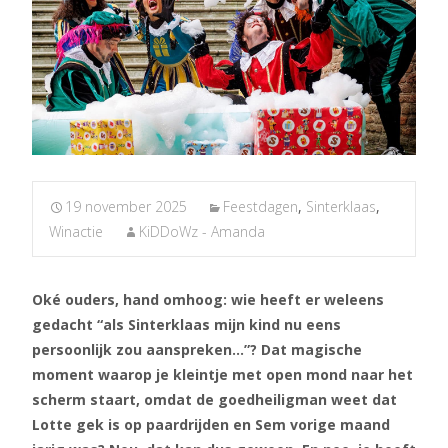
19 november 2025
Feestdagen
,
Sinterklaas
,
Winactie
KiDDoWz - Amanda
Oké ouders, hand omhoog: wie heeft er weleens
gedacht “als Sinterklaas mijn kind nu eens
persoonlijk zou aanspreken…”? Dat magische
moment waarop je kleintje met open mond naar het
scherm staart, omdat de goedheiligman weet dat
Lotte gek is op paardrijden en Sem vorige maand