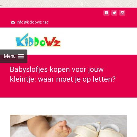
...
Info@kiddowz.net
Menu
Babyslofjes kopen voor jouw
kleintje: waar moet je op letten?