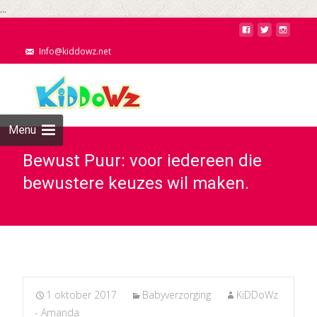
...
Info@kiddowz.net
Menu
Bewust Puur: voor iedereen die
bewustere keuzes wil maken.
1 oktober 2017
Babyverzorging
KiDDoWz
- Amanda