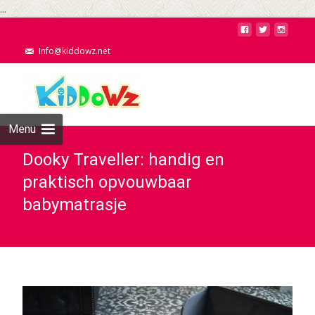
...
Info@kiddowz.net
Menu
Dooky Traveller: handig en
praktisch opvouwbaar
babymatrasje