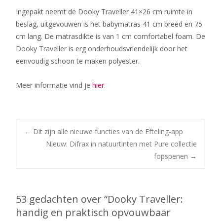
Ingepakt neemt de Dooky Traveller 41×26 cm ruimte in
beslag, uitgevouwen is het babymatras 41 cm breed en 75
cm lang. De matrasdikte is van 1 cm comfortabel foam. De
Dooky Traveller is erg onderhoudsvriendelijk door het
eenvoudig schoon te maken polyester.
Meer informatie vind je
hier
.
Bericht
←
Dit zijn alle nieuwe functies van de Efteling-app
Nieuw: Difrax in natuurtinten met Pure collectie
fopspenen
→
navigatie
53 gedachten over “
Dooky Traveller:
handig en praktisch opvouwbaar