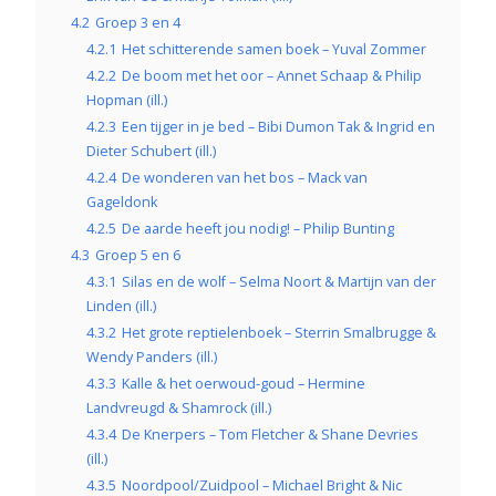
4.2
Groep 3 en 4
4.2.1
Het schitterende samen boek – Yuval Zommer
4.2.2
De boom met het oor – Annet Schaap & Philip
Hopman (ill.)
4.2.3
Een tijger in je bed – Bibi Dumon Tak & Ingrid en
Dieter Schubert (ill.)
4.2.4
De wonderen van het bos – Mack van
Gageldonk
4.2.5
De aarde heeft jou nodig! – Philip Bunting
4.3
Groep 5 en 6
4.3.1
Silas en de wolf – Selma Noort & Martijn van der
Linden (ill.)
4.3.2
Het grote reptielenboek – Sterrin Smalbrugge &
Wendy Panders (ill.)
4.3.3
Kalle & het oerwoud-goud – Hermine
Landvreugd & Shamrock (ill.)
4.3.4
De Knerpers – Tom Fletcher & Shane Devries
(ill.)
4.3.5
Noordpool/Zuidpool – Michael Bright & Nic