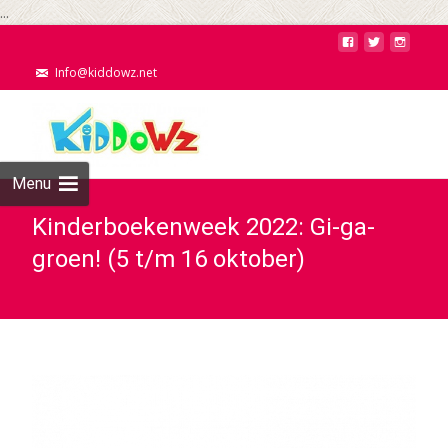
...
Info@kiddowz.net
Menu
Kinderboekenweek 2022: Gi-ga-
groen! (5 t/m 16 oktober)