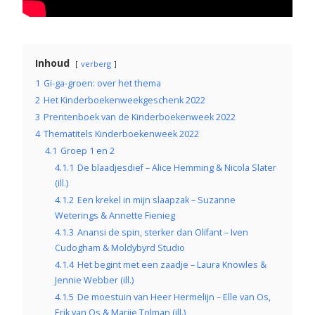
Inhoud
verberg
1
Gi-ga-groen: over het thema
2
Het Kinderboekenweekgeschenk 2022
3
Prentenboek van de Kinderboekenweek 2022
4
Thematitels Kinderboekenweek 2022
4.1
Groep 1 en 2
4.1.1
De blaadjesdief – Alice Hemming & Nicola Slater
(ill.)
4.1.2
Een krekel in mijn slaapzak – Suzanne
Weterings & Annette Fienieg
4.1.3
Anansi de spin, sterker dan Olifant – Iven
Cudogham & Moldybyrd Studio
4.1.4
Het begint met een zaadje – Laura Knowles &
Jennie Webber (ill.)
4.1.5
De moestuin van Heer Hermelijn – Elle van Os,
Erik van Os & Marije Tolman (ill.)