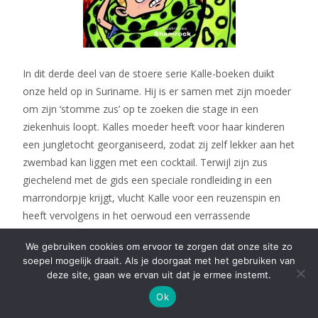
In dit derde deel van de stoere serie Kalle-boeken duikt
onze held op in Suriname. Hij is er samen met zijn moeder
om zijn ‘stomme zus’ op te zoeken die stage in een
ziekenhuis loopt. Kalles moeder heeft voor haar kinderen
een jungletocht georganiseerd, zodat zij zelf lekker aan het
zwembad kan liggen met een cocktail. Terwijl zijn zus
giechelend met de gids een speciale rondleiding in een
marrondorpje krijgt, vlucht Kalle voor een reuzenspin en
heeft vervolgens in het oerwoud een verrassende
ontmoeting met een oude bekende. En dat is niet de enige
We gebruiken cookies om ervoor te zorgen dat onze site zo
oude bekende die opduikt…
soepel mogelijk draait. Als je doorgaat met het gebruiken van
deze site, gaan we ervan uit dat je ermee instemt.
Meer informatie vind je
hier
.
Ok