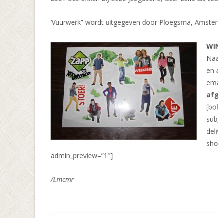
‘Vuurwerk” wordt uitgegeven door Ploegsma, Amsterdam
WI
Naa
en 
ema
afg
[bo
sub
del
sho
admin_preview=”1″]
/Lmcmr