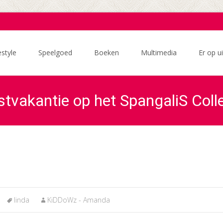
estyle
Speelgoed
Boeken
Multimedia
Er op ui
stvakantie op het SpangaliS Coll
linda
KiDDoWz - Amanda