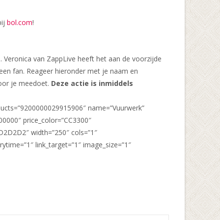
bij
bol.com
!
Veronica van ZappLive heeft het aan de voorzijde
r een fan. Reageer hieronder met je naam en
voor je meedoet.
Deze actie is inmiddels
roducts=”9200000029915906″ name=”Vuurwerk”
000000″ price_color=”CC3300″
”D2D2D2″ width=”250″ cols=”1″
ytime=”1″ link_target=”1″ image_size=”1″