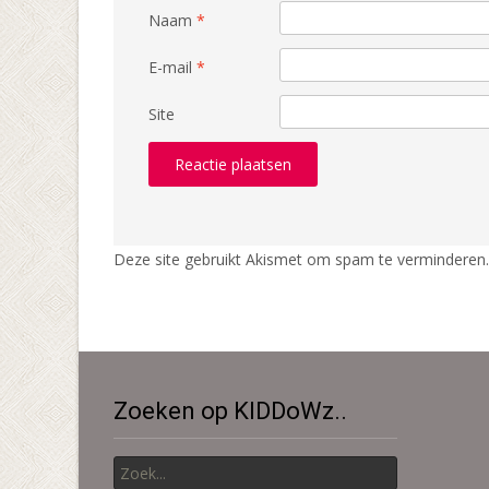
Naam
*
E-mail
*
Site
Deze site gebruikt Akismet om spam te verminderen
Zoeken op KIDDoWz..
Zoek
naar: