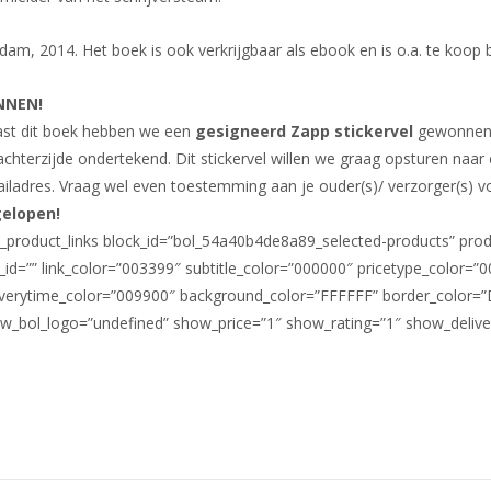
, 2014. Het boek is ook verkrijgbaar als e­book en is o.a. te koop 
NNEN!
st dit boek hebben we een
gesigneerd Zapp stickervel
gewonnen. 
achterzijde ondertekend. Dit stickervel willen we graag opsturen naa
iladres. Vraag wel even toestemming aan je ouder(s)/ verzorger(s) 
elopen!
l_product_links block_id=”bol_54a40b4de8a89_selected-products” p
_id=”” link_color=”003399″ subtitle_color=”000000″ pricetype_color=”
iverytime_color=”009900″ background_color=”FFFFFF” border_color=
w_bol_logo=”undefined” show_price=”1″ show_rating=”1″ show_deliver