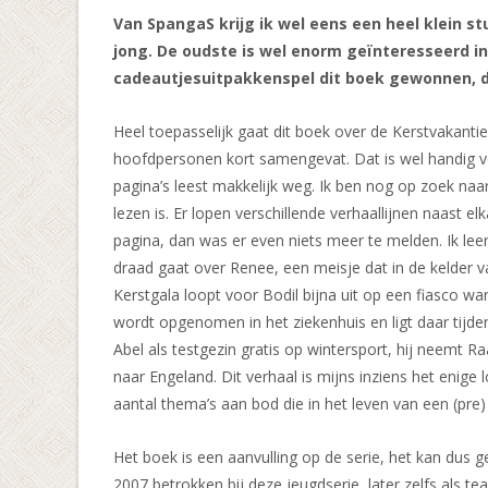
Van SpangaS krijg ik wel eens een heel klein s
jong. De oudste is wel enorm geïnteresseerd in
cadeautjes­uitpakken­spel dit boek gewonnen, di
Heel toepasselijk gaat dit boek over de Kerstvakanti
hoofdpersonen kort samengevat. Dat is wel handig voo
pagina’s leest makkelijk weg. Ik ben nog op zoek naar 
lezen is. Er lopen verschillende verhaallijnen naast e
pagina, dan was er even niets meer te melden. Ik lee
draad gaat over Renee, een meisje dat in de kelder
Kerstgala loopt voor Bodil bijna uit op een fiasco wan
wordt opgenomen in het ziekenhuis en ligt daar tijde
Abel als testgezin gratis op wintersport, hij neemt
naar Engeland. Dit verhaal is mijns inziens het enige
aantal thema’s aan bod die in het leven van een (pre
Het boek is een aanvulling op de serie, het kan dus g
2007 betrokken bij deze jeugdserie, later zelfs als te