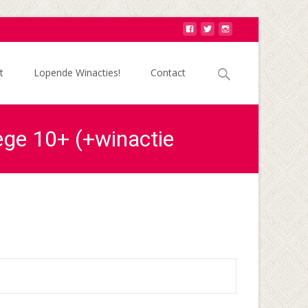
Zoek
t
Lopende Winacties!
Contact
naar:
ege 10+ (+winactie