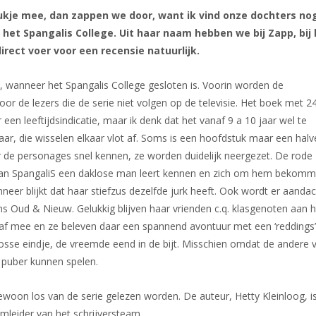
tukje mee, dan zappen we door, want ik vind onze dochters no
 het Spangalis College. Uit haar naam hebben we bij Zapp, bij 
rect voer voor een recensie natuurlijk.
e, wanneer het Spangalis College gesloten is. Voorin worden de
r de lezers die de serie niet volgen op de televisie. Het boek met 2
een leeftijdsindicatie, maar ik denk dat het vanaf 9 a 10 jaar wel te
lkaar, die wisselen elkaar vlot af. Soms is een hoofdstuk maar een halv
r de personages snel kennen, ze worden duidelijk neergezet. De rode
 van SpangaliS een daklose man leert kennen en zich om hem bekomme
neer blijkt dat haar stiefzus dezelfde jurk heeft. Ook wordt er aandac
ns Oud & Nieuw. Gelukkig blijven haar vrienden c.q. klasgenoten aan h
 Raaf mee en ze beleven daar een spannend avontuur met een ‘reddin
 losse eindje, de vreemde eend in de bijt. Misschien omdat de andere 
) puber kunnen spelen.
ewoon los van de serie gelezen worden. De auteur, Hetty Kleinloog, is 
amleider van het schrijversteam.