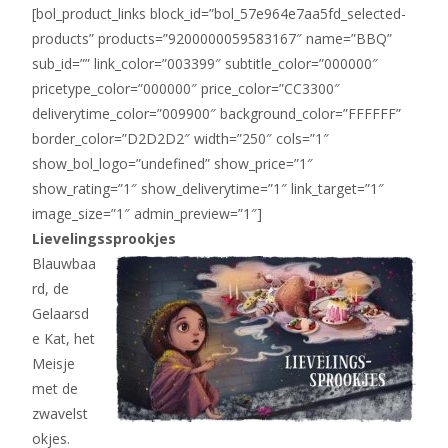
[bol_product_links block_id=”bol_57e964e7aa5fd_selected-
products” products=”9200000059583167″ name=”BBQ”
sub_id=”” link_color=”003399″ subtitle_color=”000000″
pricetype_color=”000000″ price_color=”CC3300″
deliverytime_color=”009900″ background_color=”FFFFFF”
border_color=”D2D2D2″ width=”250″ cols=”1″
show_bol_logo=”undefined” show_price=”1″
show_rating=”1″ show_deliverytime=”1″ link_target=”1″
image_size=”1″ admin_preview=”1″]
Lievelingssprookjes
Blauwbaa
rd, de
Gelaarsd
e Kat, het
Meisje
met de
zwavelst
okjes.