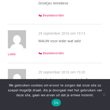
Groetjes Anneliese
Beantwoorden
29 september 2016 om 19:13
WAUW voor ieder wat wils!
Beantwoorden
Lottie
29 september 2016 om 19:20
Wat leuk, voor ieder wat wils. Een mooi
We gebruiken cookies om ervoor te zorgen dat onze site zo
verhaaltje bij een lekkere barbecue.
soepel mogelijk draait. Als je doorgaat met het gebruiken van
Nynke Boer
deze site, gaan we ervan uit dat je ermee instemt.
Beantwoorden
Ok