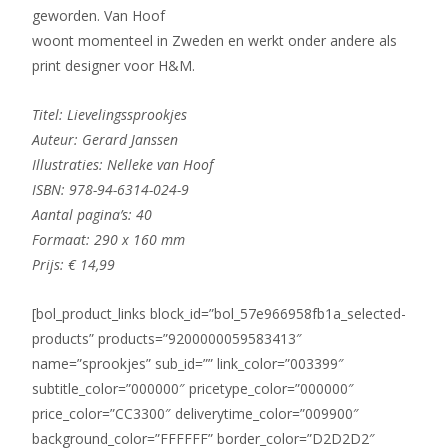
geworden. Van Hoof
woont momenteel in Zweden en werkt onder andere als
print designer voor H&M.
Titel: Lievelingssprookjes
Auteur: Gerard Janssen
Illustraties: Nelleke van Hoof
ISBN: 978-94-6314-024-9
Aantal pagina’s: 40
Formaat: 290 x 160 mm
Prijs: € 14,99
[bol_product_links block_id=”bol_57e966958fb1a_selected-
products” products=”9200000059583413″
name=”sprookjes” sub_id=”” link_color=”003399″
subtitle_color=”000000″ pricetype_color=”000000″
price_color=”CC3300″ deliverytime_color=”009900″
background_color=”FFFFFF” border_color=”D2D2D2″