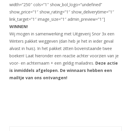
width=”250″ cols=”1″ show_bol_logo=”undefined”
show_price=”1″ show_rating=”1″ show_deliverytime=”1″
link_target=”1″ image_size=”1″ admin_preview=”1″]
WINNEN!
Wij mogen in samenwerking met Uitgeverij Snor 3x een
Winters pakket weggeven (dan heb je het in ieder geval
alvast in huis). In het pakket zitten bovenstaande twee
boeken! Laat hieronder een reactie achter voorzien van je
voor- en achternaam + een geldig mailadres.
Deze actie
is inmiddels afgelopen. De winnaars hebben een
mailtje van ons ontvangen!