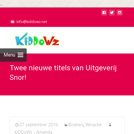
...
Info@kiddowz.net
Menu
Twee nieuwe titels van Uitgeverij
Snor!
27 september 2016
Boeken
,
Winactie
KiDDoWz - Amanda