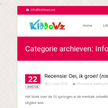
...
Info@kiddowz.net
Ga
naar
Home
Lif
de
inhoud
Categorie archieven: In
Recensie: Oei, ik groei! (n
22
22 maart 2018
Informatieve boeken
,
Re
mrt/18
Hét boek over de 10 sprongen in de mentale ontwikkeli
uitgave was