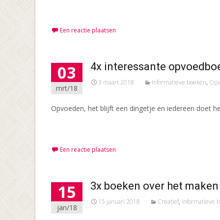
Meer lezen…
Een reactie plaatsen
4x interessante opvoedbo
03
3 maart 2018
Informatieve boeken
,
Opv
mrt/18
Opvoeden, het blijft een dingetje en iedereen doet het
Meer lezen…
Een reactie plaatsen
3x boeken over het maken 
15
15 januari 2018
Creatief
,
Informatieve 
jan/18