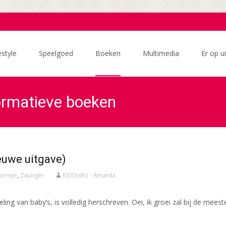
estyle
Speelgoed
Boeken
Multimedia
Er op ui
formatieve boeken
ieuwe uitgave)
censie
,
Zwanger
KiDDoWz - Amanda
ng van baby’s, is volledig herschreven. Oei, ik groei zal bij de meest