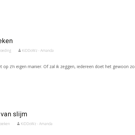
eken
oeding
KiDDoWz - Amanda
 op z’n eigen manier. Of zal ik zeggen, iedereen doet het gewoon zoals
van slijm
boeken
KiDDoWz - Amanda