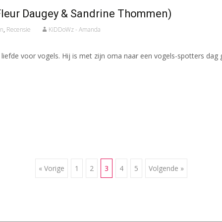
(Fleur Daugey & Sandrine Thommen)
en
,
Recensie
KiDDoWz - Amanda
iefde voor vogels. Hij is met zijn oma naar een vogels-spotters dag 
« Vorige
1
2
3
4
5
Volgende »