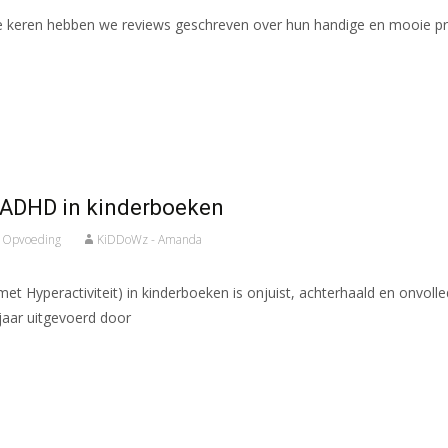
e keren hebben we reviews geschreven over hun handige en mooie pro
r ADHD in kinderboeken
,
Opvoeding
KiDDoWz - Amanda
 Hyperactiviteit) in kinderboeken is onjuist, achterhaald en onvolled
jaar uitgevoerd door