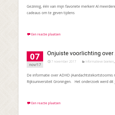
Gezinnig, één van mijn favoriete merken! Al meerder
cadeaus om te geven tijdens
Meer lezen…
Een reactie plaatsen
Onjuiste voorlichting ove
07
7 november 2017
Informatieve boeken
nov/17
De informatie over ADHD (Aandachtstekortstoornis met
Rijksuniversiteit Groningen. Het onderzoek werd dit 
Meer lezen…
Een reactie plaatsen