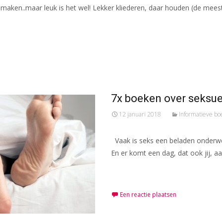
 maken..maar leuk is het wel! Lekker kliederen, daar houden (de mees
7x boeken over seksue
12 januari 2018
Informatieve b
Vaak is seks een beladen onderwer
En er komt een dag, dat ook jij, a
Meer lezen…
Een reactie plaatsen