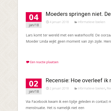
Moeders springen niet. D
04
4 januari 2018
Informatieve boeken
jan/18
Lars komt ter wereld met een waterhoofd. De oorzaa
Moeder Linda wijkt geen moment van zijn zijde. Hie
Meer lezen…
Een reactie plaatsen
Recensie: Hoe overleef ik
02
2 januari 2018
Informatieve boeken
,
Re
jan/18
Via Facebook kwam ik een tijdje geleden in contact
menstruatie. Het is namelijk niet een