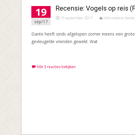
Recensie: Vogels op reis 
19
19 september 2017
Informatieve boek
sep/17
Dante heeft sinds afgelopen zomer ineens een grote l
gevleugelde vrienden gewekt. Wat
Meer lezen…
Alle 3 reacties bekijken
Berichten
navigatie