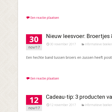
Meer lezen…
Een reactie plaatsen
Nieuw leesvoer: Broertjes 
30
30 november 2017
Informatieve boeke
nov/17
Een hechte band tussen broers en zussen heeft positie
Meer lezen…
Een reactie plaatsen
Cadeau-tip: 3 producten v
12
12 november 2017
Informatieve boeke
nov/17