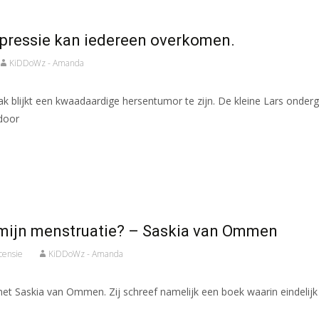
epressie kan iedereen overkomen.
KiDDoWz - Amanda
k blijkt een kwaadaardige hersentumor te zijn. De kleine Lars onder
rdoor
 mijn menstruatie? – Saskia van Ommen
censie
KiDDoWz - Amanda
 met Saskia van Ommen. Zij schreef namelijk een boek waarin eindel