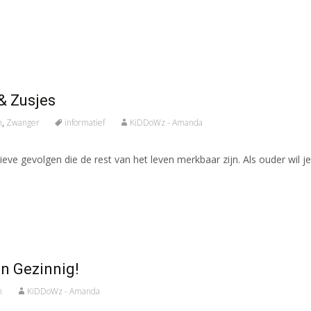
& Zusjes
n
,
Zwanger
informatief
KiDDoWz - Amanda
ve gevolgen die de rest van het leven merkbaar zijn. Als ouder wil je 
an Gezinnig!
n
KiDDoWz - Amanda