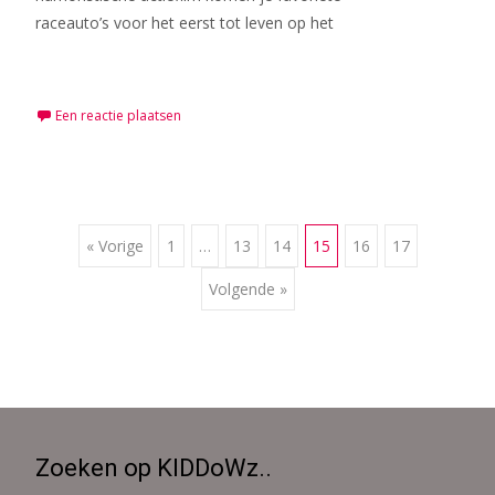
raceauto’s voor het eerst tot leven op het
Meer lezen…
Een reactie plaatsen
Berichten
« Vorige
1
…
13
14
15
16
17
Volgende »
navigatie
Zoeken op KIDDoWz..