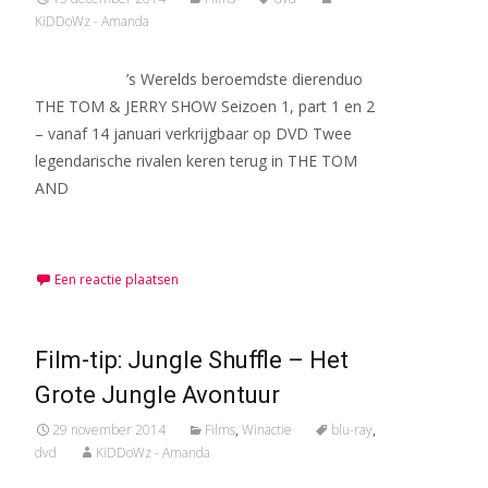
KiDDoWz - Amanda
’s Werelds beroemdste dierenduo
THE TOM & JERRY SHOW Seizoen 1, part 1 en 2
– vanaf 14 januari verkrijgbaar op DVD Twee
legendarische rivalen keren terug in THE TOM
AND
Meer lezen…
Een reactie plaatsen
Film-tip: Jungle Shuffle – Het
Grote Jungle Avontuur
29 november 2014
Films
,
Winactie
blu-ray
,
dvd
KiDDoWz - Amanda