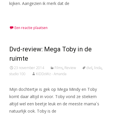
kijken. Aangezien ik merk dat de
Meer lezen…
Een reactie plaatsen
Dvd-review: Mega Toby in de
ruimte
23 november 2014
Films
,
Review
dvd
,
linda
,
studio 100
KiDDoWz - Amanda
Mijn dochtertje is gek op Mega Mindy en Toby
komt daar altijd in voor. Toby vond ze stiekem
altijd wel een beetje leuk en de meeste mama´s
natuurlijk ook. Toby is de
Meer lezen…