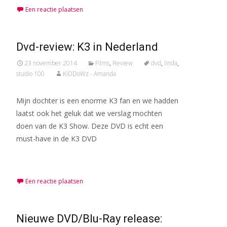
Een reactie plaatsen
Dvd-review: K3 in Nederland
23 november 2014
Films
,
Review
dvd
,
linda
,
studio 100
KiDDoWz - Amanda
Mijn dochter is een enorme K3 fan en we hadden
laatst ook het geluk dat we verslag mochten
doen van de K3 Show. Deze DVD is echt een
must-have in de K3 DVD
Meer lezen…
Een reactie plaatsen
Nieuwe DVD/Blu-Ra​y release: