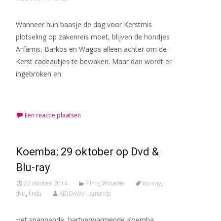
Wanneer hun baasje de dag voor Kerstmis
plotseling op zakenreis moet, blijven de hondjes
Arfamis, Barkos en Wagos alleen achter om de
Kerst cadeautjes te bewaken. Maar dan wordt er
ingebroken en
Meer lezen…
Een reactie plaatsen
Koemba; 29 oktober op Dvd &
Blu-ray
22 oktober 2014
Films
,
Winactie
blu-ray
,
dvd
,
linda
KiDDoWz - Amanda
Het spannende, hartverwarmende Koemba