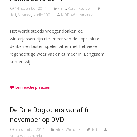
14 november 2014
Films
,
Kerst
,
Review
dvd
,
Miranda
,
studio 100
KiDDoWz - Amanda
Het wordt steeds vroeger donker, de
winterjassen zijn niet meer van de kapstok te
denken en buiten spelen zit er met het vieze
regenachtige weer vaak niet meer in. Langzaam
komen wij
Meer lezen…
Een reactie plaatsen
De Drie Dogadiers vanaf 6
november op DVD
5 november 2014
Films
,
Winactie
dvd
KiDDoWz - Amanda