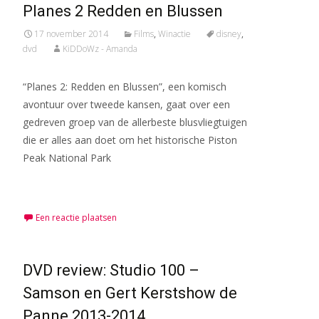
Planes 2 Redden en Blussen
17 november 2014
Films
,
Winactie
disney
,
dvd
KiDDoWz - Amanda
“Planes 2: Redden en Blussen”, een komisch
avontuur over tweede kansen, gaat over een
gedreven groep van de allerbeste blusvliegtuigen
die er alles aan doet om het historische Piston
Peak National Park
Meer lezen…
Een reactie plaatsen
DVD review: Studio 100 –
Samson en Gert Kerstshow de
Panne 2013-­2014