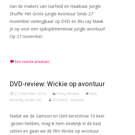
Van de makers van Garfield en Haaibaai: Jungle
Shuffle Het Grote Jungle Avontuur Sinds 27
november verkrijgbaar op DVD en Blu-ray Maak
je op voor een spiksplinternieuw jungle avontuur!
Op 27 november
Meer lezen…
Een reactie plaatsen
DVD-review: Wickie op avontuur
27 november 2014
Films
,
Review
dvd
,
Miranda
,
studio 100
KiDDoWz - Amanda
Nadat we de Samson en Gert kerstshow 10 keer
gezien hebben, mag ik hem eindelijk in de kast
zetten en gaan we de film Wickie op avontuur