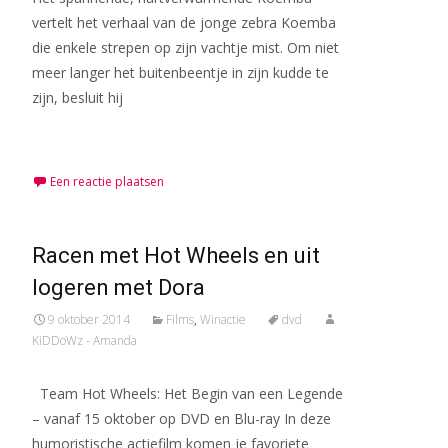
vertelt het verhaal van de jonge zebra Koemba
die enkele strepen op zijn vachtje mist. Om niet
meer langer het buitenbeentje in zijn kudde te
zijn, besluit hij
Meer lezen…
Een reactie plaatsen
Racen met Hot Wheels en uit
logeren met Dora
9 oktober 2014
Films
,
Winactie
dvd
KiDDoWz - Amanda
Team Hot Wheels: Het Begin van een Legende
– vanaf 15 oktober op DVD en Blu-ray In deze
humoristische actiefilm komen je favoriete