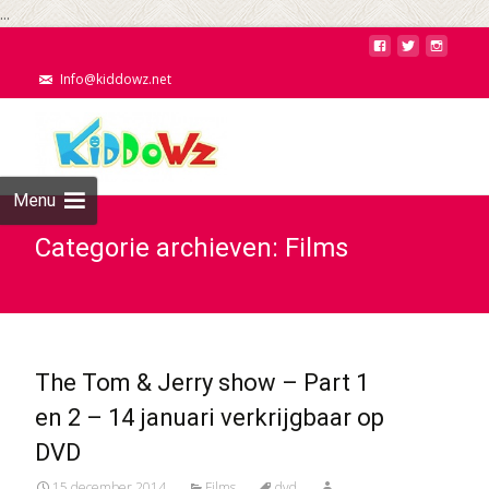
...
Info@kiddowz.net
Menu
Categorie archieven: Films
The Tom & Jerry show – Part 1
en 2 – 14 januari verkrijgba​ar op
DVD
15 december 2014
Films
dvd