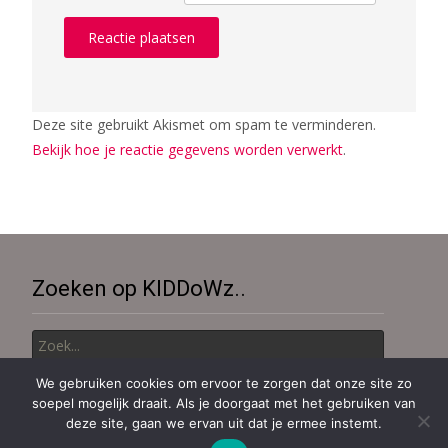
Deze site gebruikt Akismet om spam te verminderen.
Bekijk hoe je reactie gegevens worden verwerkt
.
Zoeken op KIDDoWz..
Zoek
naar:
We gebruiken cookies om ervoor te zorgen dat onze site zo
soepel mogelijk draait. Als je doorgaat met het gebruiken van
Copyright © KiDDoWz: voor kinderen en hun (groot)ouders
deze site, gaan we ervan uit dat je ermee instemt.
Aangedreven door WordPress
, thema
i-excel
Door TemplatesNext.