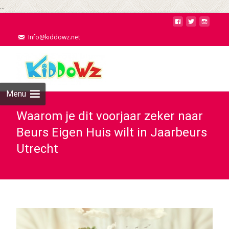
...
Info@kiddowz.net
Menu
Waarom je dit voorjaar zeker naar
Beurs Eigen Huis wilt in Jaarbeurs
Utrecht