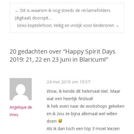
Bericht
←
Dit is waarom ik nog steeds de reclamefolders
(digitaal) doorspit…
Grixx koptelefoon; Veilig en vrolijk voor kinderoren
→
navigatie
20 gedachten over “
Happy Spirit Days
2019: 21, 22 en 23 juni in Blaricum!
”
24 mei 2019 om 19:57
Wow, ik kende dit helemaal niet. Maar
wat een heerlijk festival!
Ik heb even naar de workshops gekeken
Angelique de
en ik zou ze bijna allemaal wel willen
Vries
doen
Als ik dan toch een top 3 moet kiezen