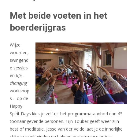
Met beide voeten in het
boerderijgras
Wijze
woorden,
swingend
e sessies
en
life-
changing
workshop
s – op de
Happy
Spirit Days kies je zelf uit het programma-aanbod dan 45
toonaangevende personen. Tijn Touber geeft weer zijn
best of meditatie, Jesse van der Velde laat je de innerlijke
stilte in jezelf vinden en bekend performance artiest