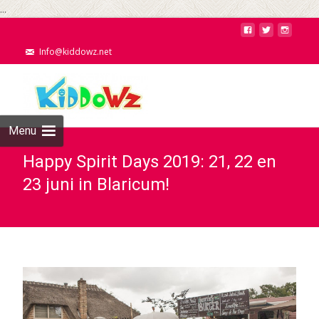
...
Info@kiddowz.net
Menu
Happy Spirit Days 2019: 21, 22 en
23 juni in Blaricum!