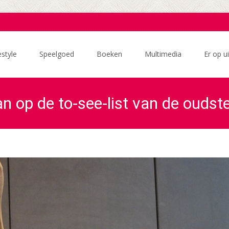
estyle
Speelgoed
Boeken
Multimedia
Er op ui
 op de to-see-list van de oudste