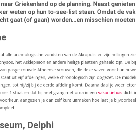
 naar Griekenland op de planning. Naast genieten 
er weten op hun to-see-list staan. Omdat de vaka
zocht gaat (of gaan) worden…en misschien moeten 
ne
t alle archeologische vondsten van de Akropolis en zijn hellingen zien.
onysos, het Asklepieion en andere heilige plaatsen gehaald zijn. De b
 van pasgetrouwde Atheense vrouwen, die deze vazen voor hun huwelij
at uit vijf afdelingen, welke chronologisch zijn opgezet. De middel
n, tot hij/zij bij de derde afdeling komt. Daarna daal je weer letterl
er 1 staat en dat hij heel graag met oma in een
vakantiehuis
dicht i
 voorkeur, aangezien je dan zelf kunt uitmaken hoe laat je bijvoorbeel
ompleet.
seum, Delphi