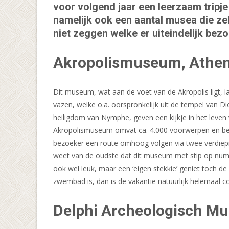
voor volgend jaar een leerzaam tripje
namelijk ook een aantal musea die zek
niet zeggen welke er uiteindelijk be
Akropolismuseum, Athe
Dit museum, wat aan de voet van de Akropolis ligt, laa
vazen, welke o.a. oorspronkelijk uit de tempel van Di
heiligdom van Nymphe, geven een kijkje in het leven
Akropolismuseum omvat ca. 4.000 voorwerpen en besta
bezoeker een route omhoog volgen via twee verdiepinge
weet van de oudste dat dit museum met stip op numm
ook wel leuk, maar een ‘eigen stekkie’ geniet toch de
zwembad is, dan is de vakantie natuurlijk helemaal c
Delphi Archeologisch Mu