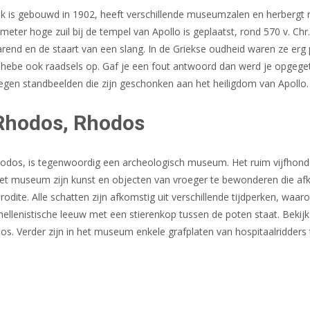
 is gebouwd in 1902, heeft verschillende museumzalen en herbergt r
eter hoge zuil bij de tempel van Apollo is geplaatst, rond 570 v. Chr
arend en de staart van een slang. In de Griekse oudheid waren ze erg
 Thebe ook raadsels op. Gaf je een fout antwoord dan werd je opgeget
gen standbeelden die zijn geschonken aan het heiligdom van Apollo.
Rhodos, Rhodos
odos, is tegenwoordig een archeologisch museum. Het ruim vijfhonde
het museum zijn kunst en objecten van vroeger te bewonderen die afk
dite. Alle schatten zijn afkomstig uit verschillende tijdperken, waaro
hellenistische leeuw met een stierenkop tussen de poten staat. Bekij
. Verder zijn in het museum enkele grafplaten van hospitaalridders t