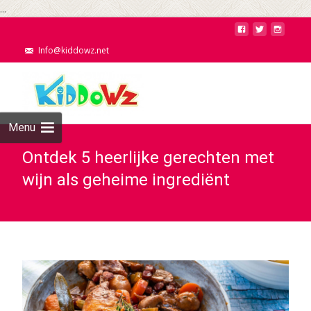
...
Info@kiddowz.net
Menu
Ontdek 5 heerlijke gerechten met
wijn als geheime ingrediënt