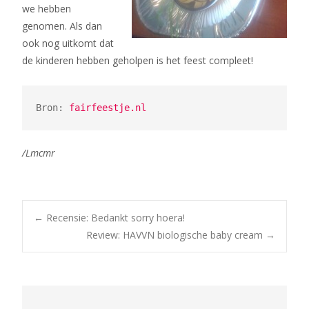
we hebben
genomen. Als dan
ook nog uitkomt dat
de kinderen hebben geholpen is het feest compleet!
Bron: 
fairfeestje.nl
/Lmcmr
Bericht
←
Recensie: Bedankt sorry hoera!
Review: HAVVN biologische baby cream
→
navigatie