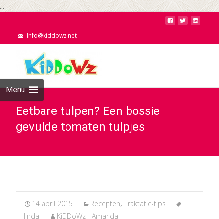
...
Info@kiddowz.net
Menu
Eetbare tulpen? Een bossie
gevulde tomaten tulpjes
14 april 2015
Recepten
,
Traktatie-tips
linda
KiDDoWz - Amanda