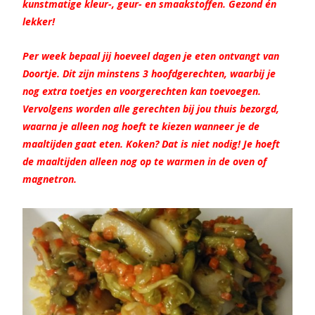
kunstmatige kleur-, geur- en smaakstoffen. Gezond én
lekker!
Per week bepaal jij hoeveel dagen je eten ontvangt van
Doortje. Dit zijn minstens 3 hoofdgerechten, waarbij je
nog extra toetjes en voorgerechten kan toevoegen.
Vervolgens worden alle gerechten bij jou thuis bezorgd,
waarna je alleen nog hoeft te kiezen wanneer je de
maaltijden gaat eten. Koken? Dat is niet nodig! Je hoeft
de maaltijden alleen nog op te warmen in de oven of
magnetron.