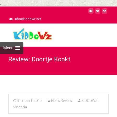
...
Info@kiddowz.net
Menu
Review: Doortje Kookt
31 maart 2015
Eten
,
Review
KiDDoWz -
Amanda