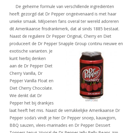
De geheime formule van verschillende ingrediënten
heeft gezorgd dat Dr Pepper ongeëvenaard is met haar
unieke smaak. Miljoenen fans overal ter wereld adoreren
dit Amerikaanse frisdrankmerk, dat al sinds 1885 bestaat.
Naast de reguliere Dr Pepper Original, Cherry en Diet
produceert de Dr Peppe
r Snapple Group continu nieuwe en
exotische varianten. Je
kunt hierbij denken
aan de Dr Pepper Diet
Cherry Vanilla, Dr
Pepper Vanilla Float en
Diet Cherry Chocolate.
Wie denkt dat Dr
Pepper het bij drankjes
laat heeft het mis. Naast de verrukkelijke Amerikaanse Dr
Pepper soda’s vindt je hier Dr Pepper snoep, kauwgom,
BBQ sauzen, vlees-marinades en Dr Pepper Dessert
Toppers terug. Vooral de Dr Pepper Jelly Belly Beans zijn