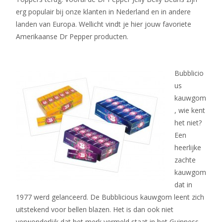
erg populair bij onze klanten in Nederland en in andere
landen van Europa. Wellicht vindt je hier jouw favoriete
Amerikaanse Dr Pepper producten.
Bubblicio
us
kauwgom
, wie kent
het niet?
Een
heerlijke
zachte
kauwgom
dat in
1977 werd gelanceerd. De Bubblicious kauwgom leent zich
uitstekend voor bellen blazen. Het is dan ook niet
verwonderlijk dat het merk vermeld staat in het Guinness