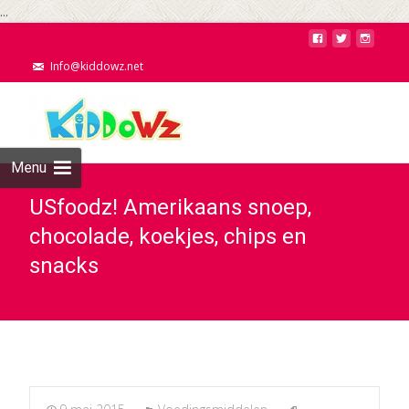
...
Info@kiddowz.net
Menu
USfoodz! Amerikaans snoep,
chocolade, koekjes, chips en
snacks