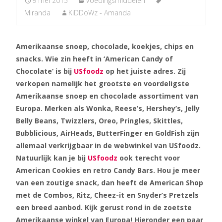
9 mei 2015
Voedingsmiddelen
Miranda
KiDDoWz - Amanda
Amerikaanse snoep, chocolade, koekjes, chips en
snacks. Wie zin heeft in ‘American Candy of
Chocolate’ is bij
USfoodz
op het juiste adres. Zij
verkopen namelijk het grootste en voordeligste
Amerikaanse snoep en chocolade assortiment van
Europa. Merken als Wonka, Reese’s, Hershey’s, Jelly
Belly Beans, Twizzlers, Oreo, Pringles, Skittles,
Bubblicious, AirHeads, ButterFinger en GoldFish zijn
allemaal verkrijgbaar in de webwinkel van USfoodz.
Natuurlijk kan je bij
USfoodz
ook terecht voor
American Cookies en retro Candy Bars. Hou je meer
van een zoutige snack, dan heeft de American Shop
met de Combos, Ritz, Cheez-it en Snyder’s Pretzels
een breed aanbod. Kijk gerust rond in de zoetste
Amerikaanse winkel van Europa! Hieronder een paar