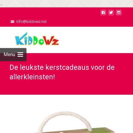
...
Info@kiddowz.net
Menu
De leukste kerstcadeaus voor de
allerkleinsten!