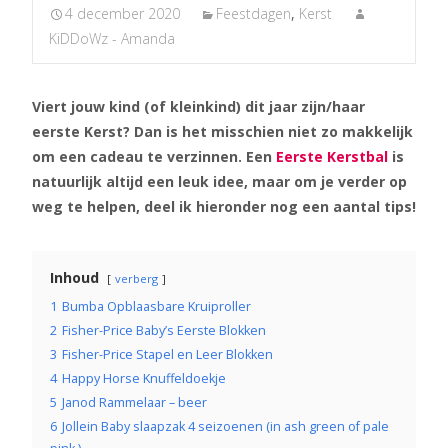
4 december 2020
Feestdagen
,
Kerst
KiDDoWz - Amanda
Viert jouw kind (of kleinkind) dit jaar zijn/haar
eerste Kerst? Dan is het misschien niet zo makkelijk
om een cadeau te verzinnen. Een
Eerste Kerstbal
is
natuurlijk altijd een leuk idee, maar om je verder op
weg te helpen, deel ik hieronder nog een aantal tips!
Inhoud
verberg
1
Bumba Opblaasbare Kruiproller
2
Fisher-Price Baby’s Eerste Blokken
3
Fisher-Price Stapel en Leer Blokken
4
Happy Horse Knuffeldoekje
5
Janod Rammelaar – beer
6
Jollein Baby slaapzak 4 seizoenen (in ash green of pale