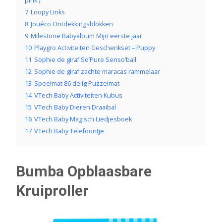
pink )
7
Loopy Links
8
Jouéco Ontdekkingsblokken
9
Milestone Babyalbum Mijn eerste jaar
10
Playgro Activiteiten Geschenkset – Puppy
11
Sophie de giraf So’Pure Senso’ball
12
Sophie de giraf zachte maracas rammelaar
13
Speelmat 86 delig Puzzelmat
14
VTech Baby Activiteiten Kubus
15
VTech Baby Dieren Draaibal
16
VTech Baby Magisch Liedjesboek
17
VTech Baby Telefoontje
Bumba Opblaasbare
Kruiproller