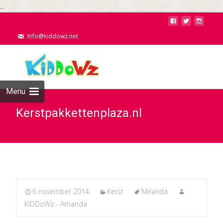
...
Info@kiddowz.net
Menu
Kerstpakkettenplaza.nl
6 november 2014
Kerst
Miranda
KiDDoWz - Amanda