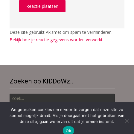
Deze site gebruikt Akismet om spam te verminderen.
Bekijk hoe je reactie gegevens worden verwerkt
.
Zoeken op KIDDoWz..
Zoek
naar:
We gebruiken cookies om ervoor te zorgen dat onze site zo
soepel mogelijk draait. Als je doorgaat met het gebruiken van
Copyright © KiDDoWz: voor kinderen en hun (groot)ouders
deze site, gaan we ervan uit dat je ermee instemt.
Aangedreven door WordPress
, thema
i-excel
Door TemplatesNext.
Ok