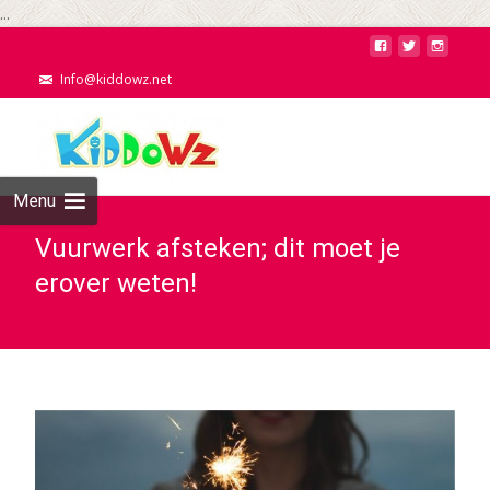
...
Info@kiddowz.net
Menu
Vuurwerk afsteken; dit moet je
erover weten!