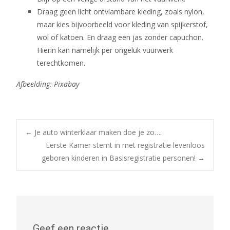
Draag geen licht ontvlambare kleding, zoals nylon,
maar kies bijvoorbeeld voor kleding van spijkerstof,
wol of katoen. En draag een jas zonder capuchon.
Hierin kan namelijk per ongeluk vuurwerk
terechtkomen.
Afbeelding: Pixabay
Bericht
←
Je auto winterklaar maken doe je zo….
Eerste Kamer stemt in met registratie levenloos
geboren kinderen in Basisregistratie personen!
→
navigatie
Geef een reactie