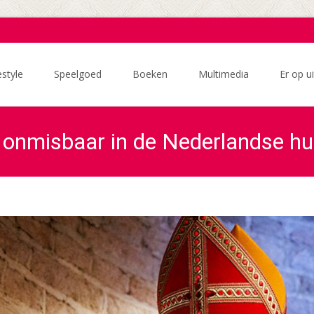
estyle
Speelgoed
Boeken
Multimedia
Er op ui
ar onmisbaar in de Nederlandse h