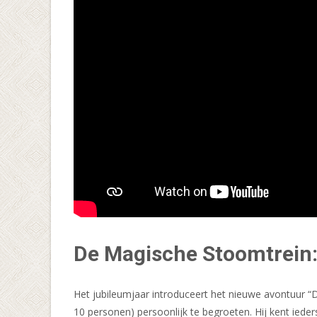
De Magische Stoomtrein:
Het jubileumjaar introduceert het nieuwe avontuur “
10 personen) persoonlijk te begroeten. Hij kent ied