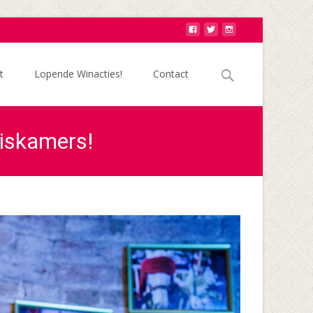
Zoek
t
Lopende Winacties!
Contact
naar:
uiskamers!