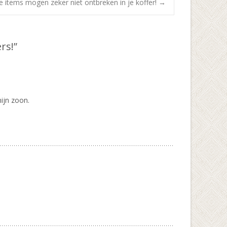
 items mogen zeker niet ontbreken in je koffer!
→
rs!
”
ijn zoon.