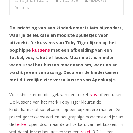
16 januari 2015
Decoratie
KiDDoWz -
Amanda
De inrichting van een kinderkamer is iets bijzonders,
waar je de leukste en mooiste spulletjes voor
uitzoekt. De kussens van Toby Tiger lijken op het
oog hippe
kussens
met een afbeelding van een
teckel, vos, raket of leeuw. Maar niets is minder
waar! Draai het kussen maar eens om, want en er
wacht je een verrassing. Decoreer de kinderkamer
met dit vrolijke vice versa kussen van Apenkopje.
Welk kind is er nu niet gek van een teckel,
vos
of een raket!
De kussens van het merk Toby Tiger kleuren de
kinderkamer of speelkamer op een bijzondere manier. De
prachtige vossenstaart en het grappige hondenstaartje van
de
teckel
lopen door naar de achterkant van het kussen. En
wat dacht je van het kussen van een
raket
! 3,2,1… een