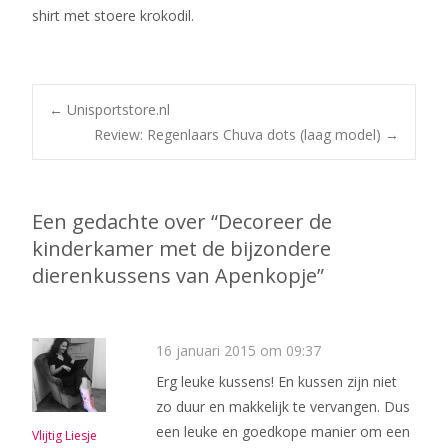
shirt met stoere krokodil.
Bericht
←
Unisportstore.nl
Review: Regenlaars Chuva dots (laag model)
→
navigatie
Een gedachte over “
Decoreer de
kinderkamer met de bijzondere
dierenkussens van Apenkopje
”
16 januari 2015 om 09:37
Erg leuke kussens! En kussen zijn niet
zo duur en makkelijk te vervangen. Dus
een leuke en goedkope manier om een
Vlijtig Liesje