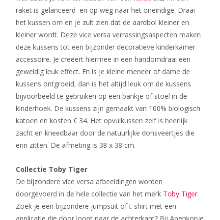
raket is gelanceerd en op weg naar het oneindige. Draai
het kussen om en je zult zien dat de aardbol kleiner en
kleiner wordt. Deze vice versa verrassingsaspecten maken
deze kussens tot een bijzonder decoratieve kinderkamer
accessoire. Je creëert hiermee in een handomdraai een
geweldig leuk effect. En is je kleine meneer of dame de
kussens ontgroeid, dan is het altijd leuk om de kussens
bijvoorbeeld te gebruiken op een bankje of stoel in de
kinderhoek. De kussens zijn gemaakt van 100% biologisch
katoen en kosten € 34. Het opvulkussen zelf is heerlijk
zacht en kneedbaar door de natuurlijke donsveertjes die
erin zitten. De afmeting is 38 x 38 cm.
Collectie Toby Tiger
De bijzondere vice versa afbeeldingen worden
doorgevoerd in de hele collectie van het merk
Toby Tiger
.
Zoek je een bijzondere jumpsuit of t-shirt met een
applicatie die door loopt naar de achterkant? Bij Apenkopje