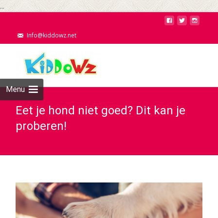
...
Info@kiddowz.net
Menu
Eet je hond niet goed? Dit kan je
proberen!