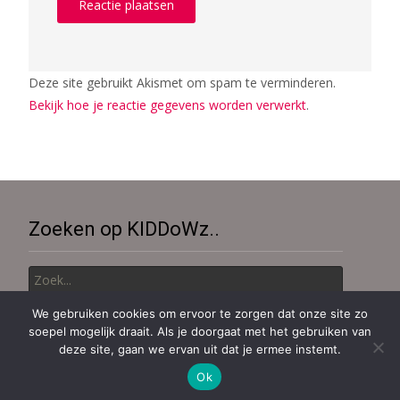
Deze site gebruikt Akismet om spam te verminderen.
Bekijk hoe je reactie gegevens worden verwerkt
.
Zoeken op KIDDoWz..
Zoek
naar:
We gebruiken cookies om ervoor te zorgen dat onze site zo
soepel mogelijk draait. Als je doorgaat met het gebruiken van
Copyright © KiDDoWz: voor kinderen en hun (groot)ouders
deze site, gaan we ervan uit dat je ermee instemt.
Aangedreven door WordPress
, thema
i-excel
Door TemplatesNext.
Ok