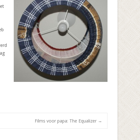
et
eb
verd
mag
Films voor papa: The Equalizer
→