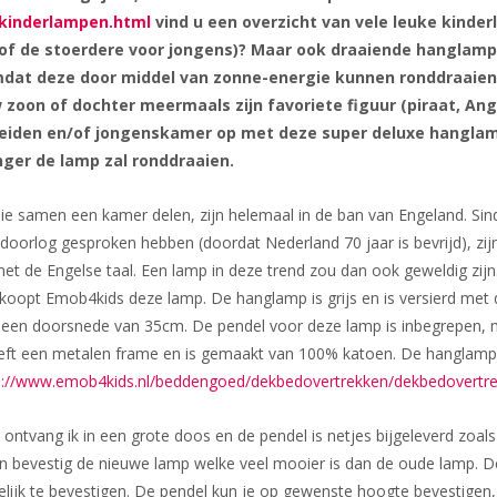
/kinderlampen.html
vind u een overzicht van vele leuke kinde
y (of de stoerdere voor jongens)? Maar ook draaiende hanglamp
mdat deze door middel van zonne-energie kunnen ronddraaien. 
 zoon of dochter meermaals zijn favoriete figuur (piraat, Angr
uw meiden en/of jongenskamer op met deze super deluxe hangla
nger de lamp zal ronddraaien.
ie samen een kamer delen, zijn helemaal in de ban van Engeland. Sin
oorlog gesproken hebben (doordat Nederland 70 jaar is bevrijd), zij
met de Engelse taal. Een lamp in deze trend zou dan ook geweldig zijn
koopt Emob4kids deze lamp. De hanglamp is grijs en is versierd met
t een doorsnede van 35cm. De pendel voor deze lamp is inbegrepen,
ft een metalen frame en is gemaakt van 100% katoen. De hanglamp UK
p://www.emob4kids.nl/beddengoed/dekbedovertrekken/dekbedovertre
ntvang ik in een grote doos en de pendel is netjes bijgeleverd zoal
en bevestig de nieuwe lamp welke veel mooier is dan de oude lamp. D
lijk te bevestigen. De pendel kun je op gewenste hoogte bevestigen,