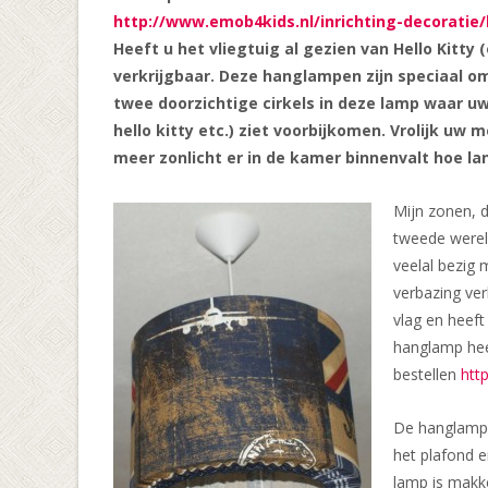
http://www.emob4kids.nl/inrichting-decoratie
Heeft u het vliegtuig al gezien van Hello Kitt
verkrijgbaar. Deze hanglampen zijn speciaal o
twee doorzichtige cirkels in deze lamp waar uw
hello kitty etc.) ziet voorbijkomen. Vrolijk 
meer zonlicht er in de kamer binnenvalt hoe la
Mijn zonen, d
tweede wereld
veelal bezig 
verbazing ver
vlag en heef
hanglamp hee
bestellen
htt
De hanglamp o
het plafond 
lamp is makke