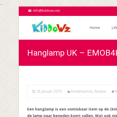
...
Info@kiddowz.net
Ga
naar
Home
Lif
de
inhoud
Hanglamp UK – EMOB4
18 januari 2015
Kinderkamer
,
Review
Een hanglamp is een onmisbaar item op de (kind
de lamp naar beneden komt vallen. Wat ook niet