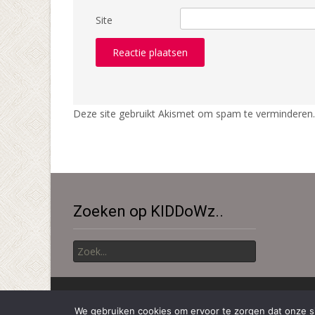
Site
Deze site gebruikt Akismet om spam te verminderen
Zoeken op KIDDoWz..
Zoek
naar:
Copyright © KiDDoWz: voor kinderen en hun (groot)ouders
We gebruiken cookies om ervoor te zorgen dat onze sit