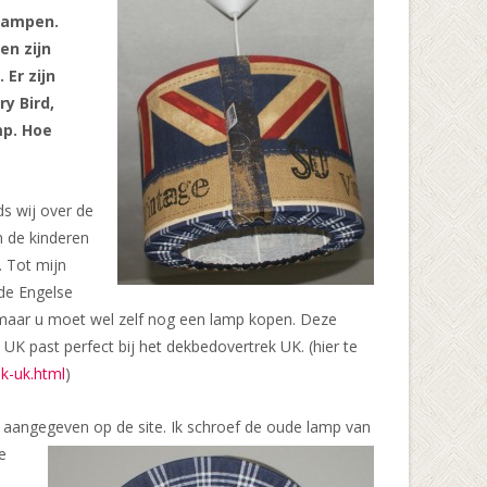
rlampen.
en zijn
Er zijn
y Bird,
mp. Hoe
ds wij over de
n de kinderen
. Tot mijn
 de Engelse
 maar u moet wel zelf nog een lamp kopen. Deze
 past perfect bij het dekbedovertrek UK. (hier te
k-uk.html
)
s aangegeven op de site. Ik schroef de oude lamp van
e