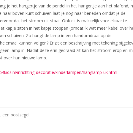
ng je het hangertje van de pendel in het hangertje aan het plafond, h
je naar boven kunt schuiven laat je nog naar beneden omdat je de
voor dat het stroom uit staat. Ook dit is makkelijk voor elkaar te
et kapje zitten in het kapje stoppen (omdat ik wat meer kabel over h
 boven schuiven. Zo hangt de lamp in een handomdraai op de
 helemaal kunnen volgen? Er zit een beschrijving met tekening bijgele
it geen lamp in. Nadat deze erin gedraaid zit kan het stroom erop en 
st over hun nieuwe lamp.
4kids.nl/inrichting-decoratie/kinderlampen/hanglamp-uk.html
t een postzegel