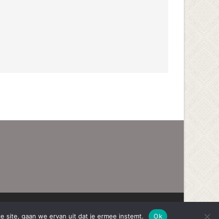
reven door WordPress
, thema
i-excel
Door TemplatesNext.
e site, gaan we ervan uit dat je ermee instemt.
Ok