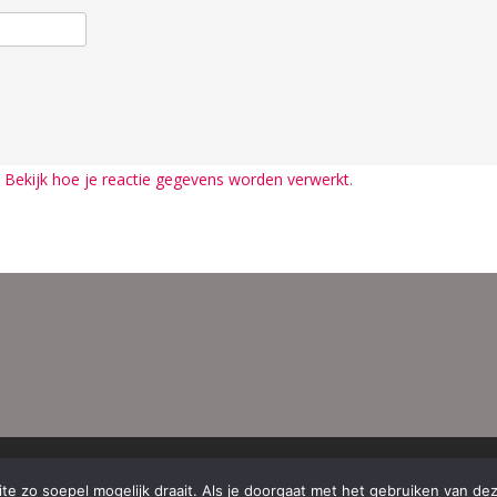
.
Bekijk hoe je reactie gegevens worden verwerkt
.
Aanged
e zo soepel mogelijk draait. Als je doorgaat met het gebruiken van dez