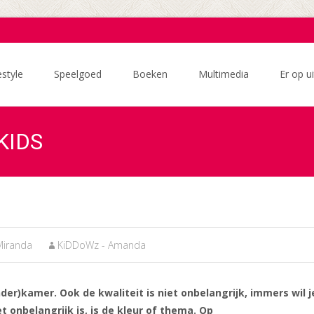
estyle
Speelgoed
Boeken
Multimedia
Er op ui
KIDS
Miranda
KiDDoWz - Amanda
er)kamer. Ook de kwaliteit is niet onbelangrijk, immers wil j
 onbelangrijk is, is de kleur of thema. Op