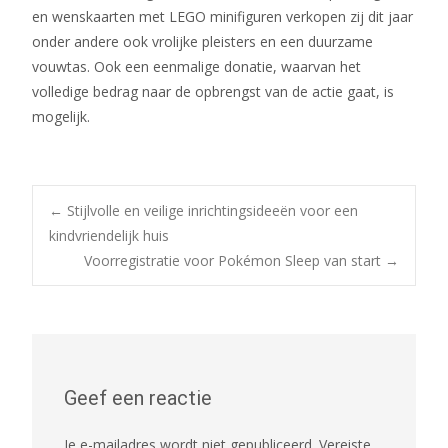
en wenskaarten met LEGO minifiguren verkopen zij dit jaar
onder andere ook vrolijke pleisters en een duurzame
vouwtas. Ook een eenmalige donatie, waarvan het
volledige bedrag naar de opbrengst van de actie gaat, is
mogelijk.
Bericht
←
Stijlvolle en veilige inrichtingsideeën voor een
kindvriendelijk huis
Voorregistratie voor Pokémon Sleep van start
→
navigatie
Geef een reactie
Je e-mailadres wordt niet gepubliceerd.
Vereiste