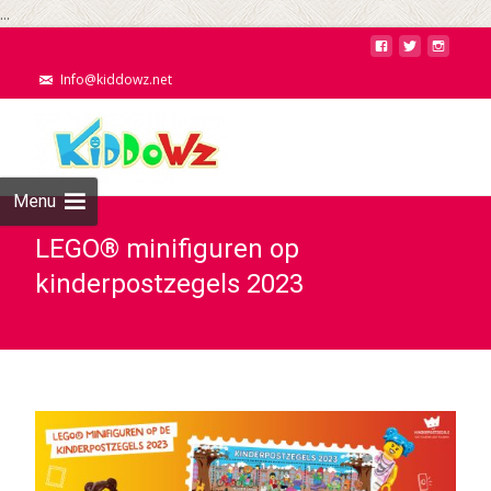
...
Info@kiddowz.net
Menu
LEGO® minifiguren op
kinderpostzegels 2023