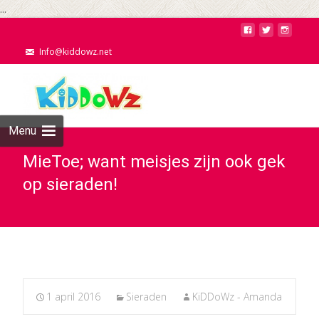
...
Info@kiddowz.net
Menu
MieToe; want meisjes zijn ook gek
op sieraden!
1 april 2016
Sieraden
KiDDoWz - Amanda