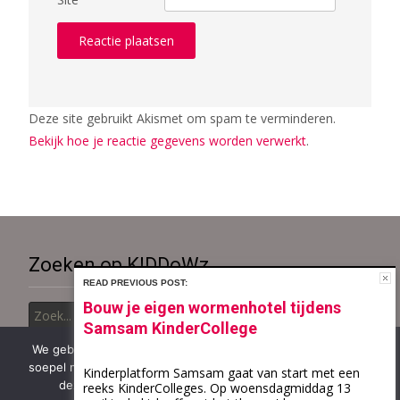
Deze site gebruikt Akismet om spam te verminderen.
Bekijk hoe je reactie gegevens worden verwerkt
.
Zoeken op KIDDoWz..
READ PREVIOUS POST:
Zoek
Bouw je eigen wormenhotel tijdens
naar:
Samsam KinderCollege
We gebruiken cookies om ervoor te zorgen dat onze site zo
soepel mogelijk draait. Als je doorgaat met het gebruiken van
Kinderplatform Samsam gaat van start met een
Copyright © KiDDoWz: voor kinderen en hun (groot)ouders
deze site, gaan we ervan uit dat je ermee instemt.
reeks KinderColleges. Op woensdagmiddag 13