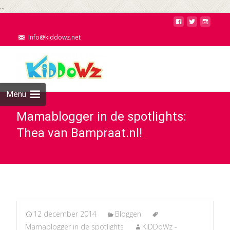
...
Info@kiddowz.net
Menu
Mamablogger in de spotlights:
Thea van Bampraat.nl!
12 december 2014
Bloggen
Mamablogger in de spotlights
KiDDoWz -