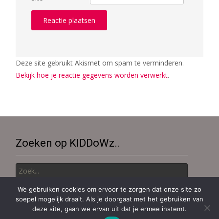
Deze site gebruikt Akismet om spam te verminderen.
Bekijk hoe je reactie gegevens worden verwerkt
.
Zoeken op KIDDoWz..
Zoek
naar:
We gebruiken cookies om ervoor te zorgen dat onze site zo
soepel mogelijk draait. Als je doorgaat met het gebruiken van
Copyright © KiDDoWz: voor kinderen en hun (groot)ouders
deze site, gaan we ervan uit dat je ermee instemt.
Aangedreven door WordPress
, thema
i-excel
Door TemplatesNext.