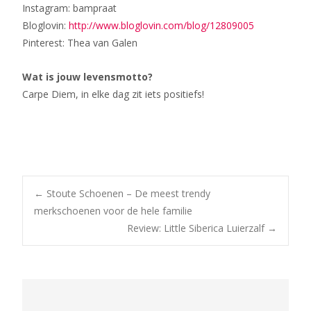
Instagram: bampraat
Bloglovin:
http://www.bloglovin.com/blog/
12809005
Pinterest: Thea van Galen
Wat is jouw levensmotto?
Carpe Diem, in elke dag zit iets positiefs!
Bericht
←
Stoute Schoenen – De meest trendy
merkschoenen voor de hele familie
Review: Little Siberica Luierzalf
→
navigatie