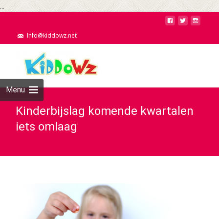
...
Info@kiddowz.net
Menu
Kinderbijslag komende kwartalen
iets omlaag