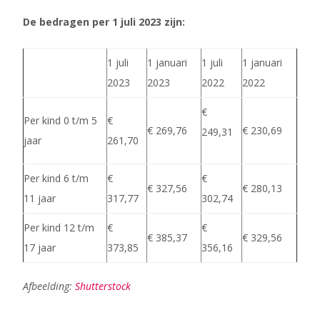
De bedragen per 1 juli 2023 zijn:
1 juli
1 januari
1 juli
1 januari
2023
2023
2022
2022
€
Per kind 0 t/m 5
€
€ 269,76
€ 230,69
249,31
jaar
261,70
Per kind 6 t/m
€
€
€ 327,56
€ 280,13
11 jaar
317,77
302,74
Per kind 12 t/m
€
€
€ 385,37
€ 329,56
17 jaar
373,85
356,16
Afbeelding:
Shutterstock