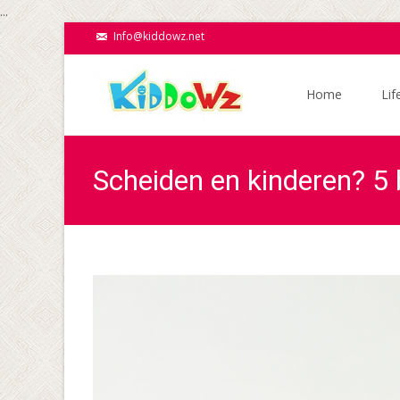
...
Info@kiddowz.net
Ga
naar
Home
Lif
de
inhoud
Scheiden en kinderen? 5