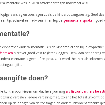
neralimentatie was in 2020 aftrekbaar tegen maximaal 46%.
opige aanslag en toeslagen zoals de kinderopvangtoeslag. Geef daarom
 een tip: schakel een adviseur in en leg de
gemaakte afspraken
goed v
imentatie?
ex-partner kinderalimentatie. Als de kinderen alleen bij je ex-partner
fspraken
hierover goed vast te (laten) leggen. Denk aan het bedrag va
inderalimentatie is geen aftrekpost. Ook wordt het niet als inkomen g
lastingaangifte.
gaangifte doen?
 Je kunt ervoor kiezen om dat hele jaar nog
als fiscaal partners belas
tig kunt verdelen. Iedere verdeling mag, zolang het totaal uitkomt o
bben op de hoogte van de toeslagen en andere inkomensafhankelijke