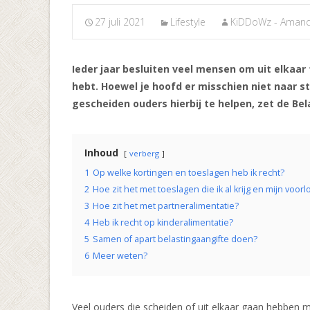
27 juli 2021
Lifestyle
KiDDoWz - Aman
Ieder jaar besluiten veel mensen om uit elkaar
hebt. Hoewel je hoofd er misschien niet naar st
gescheiden ouders hierbij te helpen, zet de Be
Inhoud
verberg
1
Op welke kortingen en toeslagen heb ik recht?
2
Hoe zit het met toeslagen die ik al krijg en mijn voor
3
Hoe zit het met partneralimentatie?
4
Heb ik recht op kinderalimentatie?
5
Samen of apart belastingaangifte doen?
6
Meer weten?
Veel ouders die scheiden of uit elkaar gaan hebben 