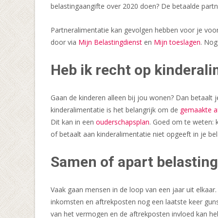
belastingaangifte over 2020 doen? De betaalde part
Partneralimentatie kan gevolgen hebben voor je voorl
door via
Mijn Belastingdienst
en
Mijn toeslagen
. Nog
Heb ik recht op kinderal
Gaan de kinderen alleen bij jou wonen? Dan betaalt je 
kinderalimentatie is het belangrijk om de
gemaakte a
Dit kan in een
ouderschapsplan
. Goed om te weten: k
of betaalt aan kinderalimentatie niet opgeeft in je be
Samen of apart belastin
Vaak gaan mensen in de loop van een jaar uit elkaar.
inkomsten en aftrekposten nog een laatste keer guns
van het vermogen en de aftrekposten invloed kan he