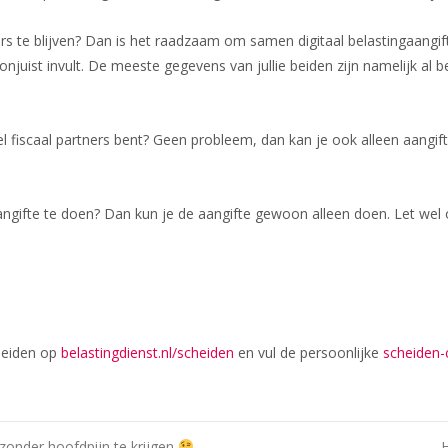
ners te blijven? Dan is het raadzaam om samen digitaal belastingaangif
onjuist invult. De meeste gegevens van jullie beiden zijn namelijk al 
wel fiscaal partners bent? Geen probleem, dan kan je ook alleen aang
aangifte te doen? Dan kun je de aangifte gewoon alleen doen. Let wel 
cheiden op
belastingdienst.nl/scheiden
en vul de persoonlijke
scheiden-c
 zonder hoofdpijn te krijgen
H