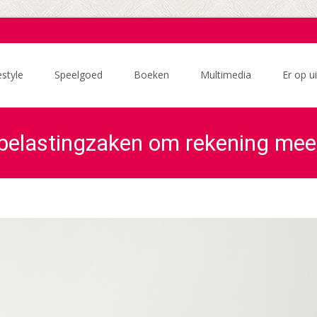
estyle
Speelgoed
Boeken
Multimedia
Er op ui
 belastingzaken om rekening mee