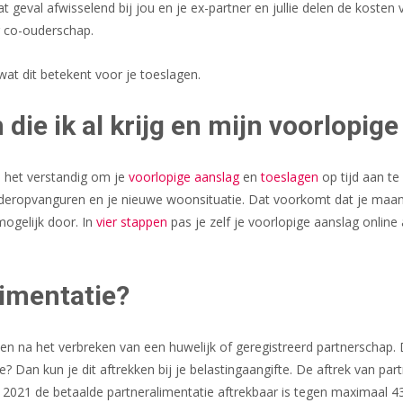
t geval afwisselend bij jou en je ex-partner en jullie delen de kost
r co-ouderschap.
wat dit betekent voor je toeslagen.
 die ik al krijg en mijn voorlopig
is het verstandig om je
voorlopige aanslag
en
toeslagen
op tijd aan te
deropvanguren en je nieuwe woonsituatie. Dat voorkomt dat je maandeli
mogelijk door. In
vier stappen
pas je zelf je voorlopige aanslag online
limentatie?
den na het verbreken van een huwelijk of geregistreerd partnerschap. 
tie? Dan kun je dit aftrekken bij je belastingaangifte. De aftrek van 
i 2021 de betaalde partneralimentatie aftrekbaar is tegen maximaal 4