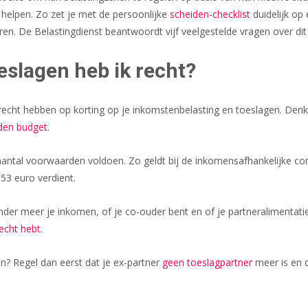
e helpen. Zo zet je met de persoonlijke
scheiden-checklist
duidelijk op
n. De Belastingdienst beantwoordt vijf veelgestelde vragen over di
eslagen heb ik recht?
e recht hebben op korting op je inkomstenbelasting en toeslagen. Den
den budget
.
tal voorwaarden voldoen. Zo geldt bij de inkomensafhankelijke comb
53 euro verdient.
onder meer je inkomen, of je co-ouder bent en of je partneralimentati
echt hebt
.
en? Regel dan eerst dat je ex-partner
geen toeslagpartner
meer is en d