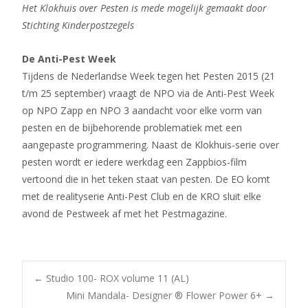
Het Klokhuis over Pesten is mede mogelijk gemaakt door
Stichting Kinderpostzegels
De Anti-Pest Week
Tijdens de Nederlandse Week tegen het Pesten 2015 (21
t/m 25 september)
vraagt de NPO via de Anti-Pest Week
op NPO Zapp en NPO 3 aandacht voor elke vorm van
pesten en de bijbehorende problematiek met een
aangepaste programmering. Naast de Klokhuis-serie over
pesten wordt er iedere werkdag een Zappbios-film
vertoond die in het teken staat van pesten. De EO komt
met de realityserie Anti-Pest Club en de KRO sluit elke
avond de Pestweek af met het Pestmagazine.
Bericht
←
Studio 100- ROX volume 11 (AL)
Mini Mandala- Designer ® Flower Power 6+
→