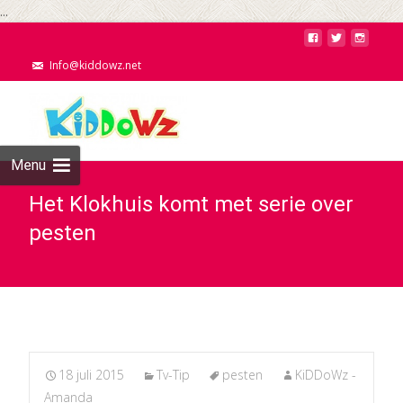
...
Info@kiddowz.net
Menu
Het Klokhuis komt met serie over
pesten
18 juli 2015
Tv-Tip
pesten
KiDDoWz -
Amanda