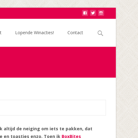
Zoek
t
Lopende Winacties!
Contact
naar:
 altijd de neiging om iets te pakken, dat
de en toastjes enzo. Toen ik
BoxBites