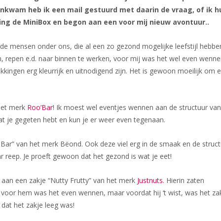
nkwam heb ik een mail gestuurd met daarin de vraag, of ik 
ing de MiniBox en begon aan een voor mij nieuw avontuur..
de mensen onder ons, die al een zo gezond mogelijke leefstijl hebben
, repen e.d. naar binnen te werken, voor mij was het wel even wennen.
kkingen erg kleurrijk en uitnodigend zijn. Het is gewoon moeilijk om e
het merk
Roo’Bar
! Ik moest wel eventjes wennen aan de structuur va
dat je gegeten hebt en kun je er weer even tegenaan.
y Bar” van het merk
Bëond
. Ook deze viel erg in de smaak en de struc
 reep. Je proeft gewoon dat het gezond is wat je eet!
h aan een zakje “Nutty Frutty” van het merk
Justnuts
. Hierin zaten
oor hem was het even wennen, maar voordat hij ‘t wist, was het za
 dat het zakje leeg was!