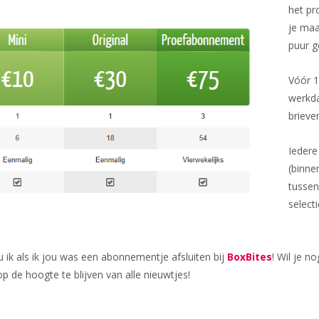
het p
je maa
puur g
Vóór 1
werkd
brieve
Iedere
(binne
tussen
select
 ik als ik jou was een abonnementje afsluiten bij
BoxBites
! Wil je n
 de hoogte te blijven van alle nieuwtjes!