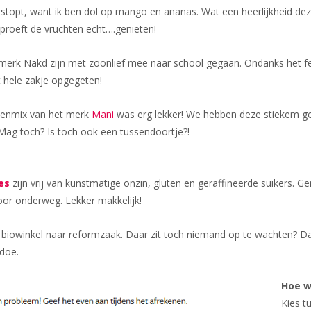
rstopt, want ik ben dol op mango en ananas. Wat een heerlijkheid de
proeft de vruchten echt….genieten!
merk Nākd zijn met zoonlief mee naar school gegaan. Ondanks het feit
 hele zakje opgegeten!
tenmix van het merk
Mani
was erg lekker! We hebben deze stiekem gew
 Mag toch? Is toch ook een tussendoortje?!
es
zijn vrij van kunstmatige onzin, gluten en geraffineerde suikers. 
or onderweg. Lekker makkelijk!
 biowinkel naar reformzaak. Daar zit toch niemand op te wachten? 
edoe.
Hoe w
Kies t