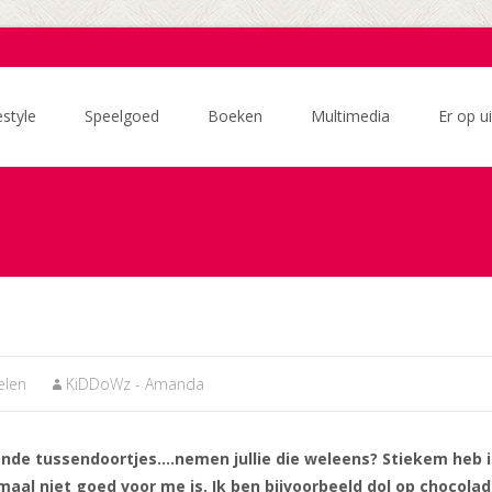
estyle
Speelgoed
Boeken
Multimedia
Er op ui
elen
KiDDoWz - Amanda
nde tussendoortjes….nemen jullie die weleens? Stiekem heb ik
maal niet goed voor me is. Ik ben bijvoorbeeld dol op chocola