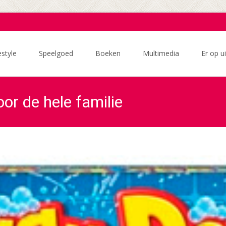
estyle
Speelgoed
Boeken
Multimedia
Er op ui
or de hele familie