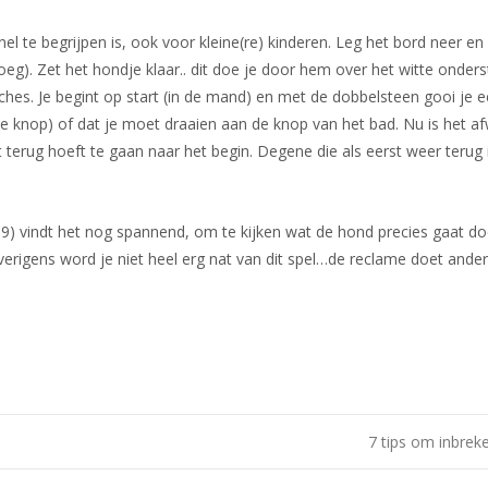
 te begrijpen is, ook voor kleine(re) kinderen. Leg het bord neer en 
eg). Zet het hondje klaar.. dit doe je door hem over het witte onders
hes. Je begint op start (in de mand) en met de dobbelsteen gooi je e
 knop) of dat je moet draaien aan de knop van het bad. Nu is het af
ct terug hoeft te gaan naar het begin. Degene die als eerst weer terug
na 9) vindt het nog spannend, om te kijken wat de hond precies gaat d
Overigens word je niet heel erg nat van dit spel…de reclame doet ande
7 tips om inbreke