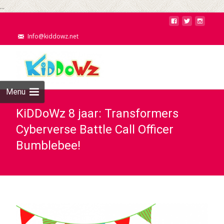
...
Info@kiddowz.net
Menu
KiDDoWz 8 jaar: Transformers
Cyberverse Battle Call Officer
Bumblebee!