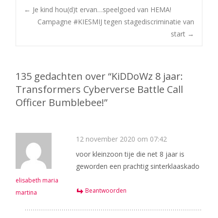
Bericht
←
Je kind hou(d)t ervan…speelgoed van HEMA!
Campagne #KIESMIJ tegen stagediscriminatie van
start
→
navigatie
135 gedachten over “
KiDDoWz 8 jaar:
Transformers Cyberverse Battle Call
Officer Bumblebee!
”
12 november 2020 om 07:42
voor kleinzoon tije die net 8 jaar is
geworden een prachtig sinterklaaskado
elisabeth maria
Beantwoorden
martina