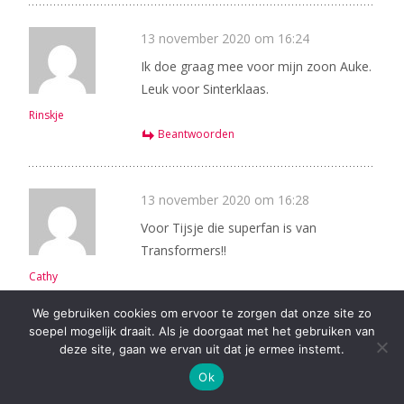
13 november 2020 om 16:24
Ik doe graag mee voor mijn zoon Auke.
Leuk voor Sinterklaas.
Rinskje
Beantwoorden
13 november 2020 om 16:28
Voor Tijsje die superfan is van
Transformers!!
Cathy
Beantwoorden
We gebruiken cookies om ervoor te zorgen dat onze site zo
soepel mogelijk draait. Als je doorgaat met het gebruiken van
deze site, gaan we ervan uit dat je ermee instemt.
13 november 2020 om 16:32
Ok
Dat is een feestje waard 8 jaar