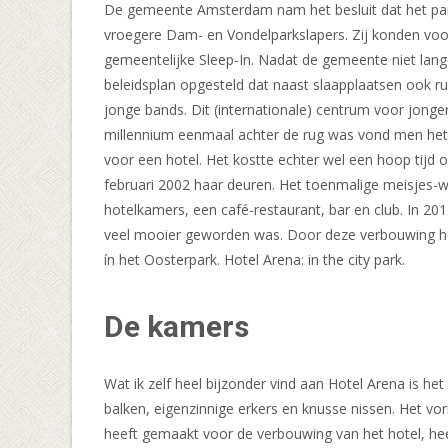
De gemeente Amsterdam nam het besluit dat het pa
vroegere Dam- en Vondelparkslapers. Zij konden voor
gemeentelijke Sleep-In. Nadat de gemeente niet lange
beleidsplan opgesteld dat naast slaapplaatsen ook r
jonge bands. Dit (internationale) centrum voor jon
millennium eenmaal achter de rug was vond men het 
voor een hotel. Het kostte echter wel een hoop tijd
februari 2002 haar deuren. Het toenmalige meisjes-
hotelkamers, een café-restaurant, bar en club. In 2
veel mooier geworden was. Door deze verbouwing heeft
ín het Oosterpark. Hotel Arena: in the city park.
De kamers
Wat ik zelf heel bijzonder vind aan Hotel Arena is h
balken, eigenzinnige erkers en knusse nissen. Het vo
heeft gemaakt voor de verbouwing van het hotel, hee