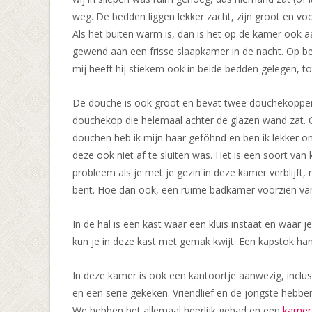
weg. De bedden liggen lekker zacht, zijn groot en v
Als het buiten warm is, dan is het op de kamer ook aa
gewend aan een frisse slaapkamer in de nacht. Op be
mij heeft hij stiekem ook in beide bedden gelegen, to
De douche is ook groot en bevat twee douchekoppen,
douchekop die helemaal achter de glazen wand zat. Op
douchen heb ik mijn haar geföhnd en ben ik lekker on
deze ook niet af te sluiten was. Het is een soort van
probleem als je met je gezin in deze kamer verblijft,
bent. Hoe dan ook, een ruime badkamer voorzien v
In de hal is een kast waar een kluis instaat en waar 
kun je in deze kast met gemak kwijt. Een kapstok ha
In deze kamer is ook een kantoortje aanwezig, inclus
en een serie gekeken. Vriendlief en de jongste hebben
We hebben het allemaal heerlijk gehad en een
kamer