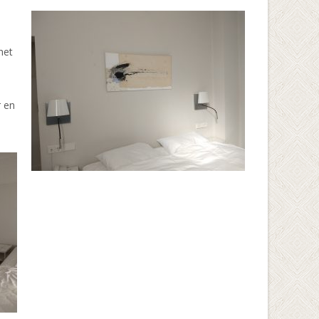
het
r en