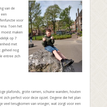
ing van de
r een
fenfunctie voor
rena. Toen het
ts moest maken
delijk op 7
genheid met
t geheel nog
e entree zich
e hoge plafonds, grote ramen, schuine wanden, houten
nt zich perfect voor deze opzet. Degene die het plan
 je veel terugkomen van vroeger, wat zorgt voor een