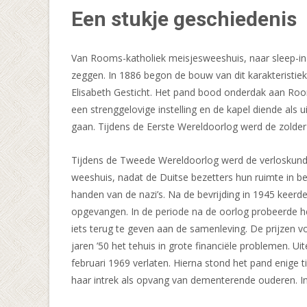
Een stukje geschiedenis
Van Rooms-katholiek meisjesweeshuis, naar sleep-in 
zeggen. In 1886 begon de bouw van dit karakteristie
Elisabeth Gesticht. Het pand bood onderdak aan Roo
een strenggelovige instelling en de kapel diende als
gaan. Tijdens de Eerste Wereldoorlog werd de zolder 
Tijdens de Tweede Wereldoorlog werd de verloskunde
weeshuis, nadat de Duitse bezetters hun ruimte in be
handen van de nazi’s. Na de bevrijding in 1945 keerde
opgevangen. In de periode na de oorlog probeerde het
iets terug te geven aan de samenleving. De prijzen 
jaren ’50 het tehuis in grote financiële problemen. U
februari 1969 verlaten. Hierna stond het pand enige t
haar intrek als opvang van dementerende ouderen. In 