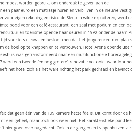
nd moest worden gebruikt om onderdak te geven aan de
 een paar euro een matrasje huren en verblijven in de nieuwe vestig
r voor eigen rekening en risico de Sleep-In wilde exploiteren, werd e
uimte bood voor een café-restaurant, een zaal met podium en een oe
gerencultuur en toerisme opende haar deuren in 1992 onder de naam A
tijd voor iets nieuws en besloot men dat het jongerencentrum plaa
 om de boel op te knappen en te verbouwen. Hotel Arena opende uitein
weeshuis was getransformeerd naar een multifunctionele horecagele
017 werd een tweede (en nog grotere) renovatie voltooid, waardoor he
 het hotel zich als het ware richting het park gedraaid en bevindt d
et feit dat geen één van de 139 kamers hetzelfde is. Dit komt door d
rmt een geheel, maar toch ook weer niet. Het karakteristieke pand lee
ft hier goed over nagedacht. Ook in de gangen en trappenhuizen zie