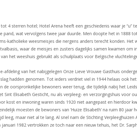
tot 4 sterren hotel; Hotel Arena
heeft een geschiedenis waar je “u” t
ke pand, wat vervolgens twee jaar duurde. Men doopte het in 1888 tot
ms-katholieke weesmeisjes die nergens anders terecht konden. Het 
 uitvalbasis, waar de meisjes en zusters dagelijks samen kwamen om i
van het weeshuis gebruikt als schuilplaats voor Belgische vluchteling
-afdeling van het nabijgelegen Onze Lieve Vrouwe Gasthuis onderge
slag hadden genomen. Tot ieders verdriet viel in 1944 helaas ook het
n de oorspronkelijke bewoners weer terug, die tijdelijk nabij het Leid
 Sint Elisabeth Gesticht, nu als verpleeg- en verzorgingshuis voor o
voor kost en inwoning waren sinds 1920 niet aangepast en hierdoor 
iteindelijk moesten de bewoners van ‘Huize Elisabeth’ na ruim 80 jaar h
ijd leeg, maar niet al te lang. Al snel nam de Stichting Verpleeghuiz
januari 1982 vertrokken ze toch naar een nieuw tehuis, het Dr. Sarph