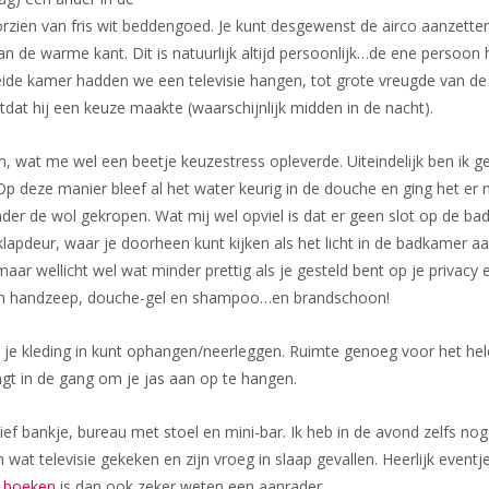
oorzien van fris wit beddengoed. Je kunt desgewenst de airco aanzett
n de warme kant. Dit is natuurlijk altijd persoonlijk…de ene persoon 
ide kamer hadden we een televisie hangen, tot grote vreugde van de
tdat hij een keuze maakte (waarschijnlijk midden in de nacht).
 wat me wel een beetje keuzestress opleverde. Uiteindelijk ben ik g
 deze manier bleef al het water keurig in de douche en ging het er n
der de wol gekropen. Wat mij wel opviel is dat er geen slot op de b
 klapdeur, waar je doorheen kunt kijken als het licht in de badkamer a
 maar wellicht wel wat minder prettig als je gesteld bent op je priva
an handzeep, douche-gel en shampoo…en brandschoon!
je je kleding in kunt ophangen/neerleggen. Ruimte genoeg voor het hel
ngt in de gang om je jas aan op te hangen.
ief bankje, bureau met stoel en mini-bar. Ik heb in de avond zelfs no
 wat televisie gekeken en zijn vroeg in slaap gevallen. Heerlijk event
 boeken
is dan ook zeker weten een aanrader.