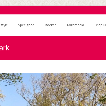
estyle
Speelgoed
Boeken
Multimedia
Er op ui
park