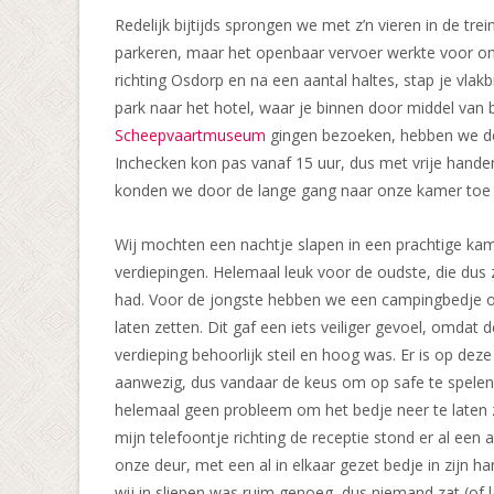
Redelijk bijtijds sprongen we met z’n vieren in de tre
parkeren, maar het openbaar vervoer werkte voor on
richting Osdorp en na een aantal haltes, stap je vlak
park naar het hotel, waar je binnen door middel van
Scheepvaartmuseum
gingen bezoeken, hebben we de 
Inchecken kon pas vanaf 15 uur, dus met vrije hand
konden we door de lange gang naar onze kamer toe wa
Wij mochten een nachtje slapen in een prachtige ka
verdiepingen. Helemaal leuk voor de oudste, die dus 
had. Voor de jongste hebben we een campingbedje 
laten zetten. Dit gaf een iets veiliger gevoel, omdat
verdieping behoorlijk steil en hoog was. Er is op de
aanwezig, dus vandaar de keus om op safe te spelen
helemaal geen probleem om het bedje neer te laten 
mijn telefoontje richting de receptie stond er al een
onze deur, met een al in elkaar gezet bedje in zijn 
wij in sliepen was ruim genoeg, dus niemand zat (of l