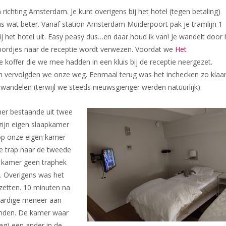
in richting Amsterdam. Je kunt
overigens bij het hotel (tegen betaling)
s wat beter. Vanaf station Amsterdam Muiderpoort pak je tramlijn 1
bij het hotel uit. Easy peasy dus…en daar houd ik van! Je wandelt door 
 bordjes naar de receptie wordt verwezen. Voordat we
Het
koffer die we mee hadden in een kluis bij de receptie neergezet.
en vervolgden we onze weg. Eenmaal terug was het inchecken zo klaa
ndelen (terwijl we steeds nieuwsgieriger werden natuurlijk).
mer bestaande uit twee
zijn eigen slaapkamer
op onze eigen kamer
 de trap naar de tweede
ze kamer geen traphek
. Overigens was het
zetten. 10 minuten na
 aardige meneer aan
handen. De kamer waar
ag) een ander in de