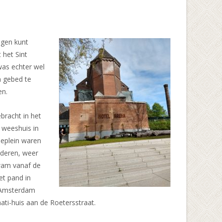
egen kunt
 het Sint
was echter wel
n gebed te
en.
bracht in het
 weeshuis in
seplein waren
uderen, weer
kwam vanaf de
et pand in
en Amsterdam
ati-huis aan de Roetersstraat.